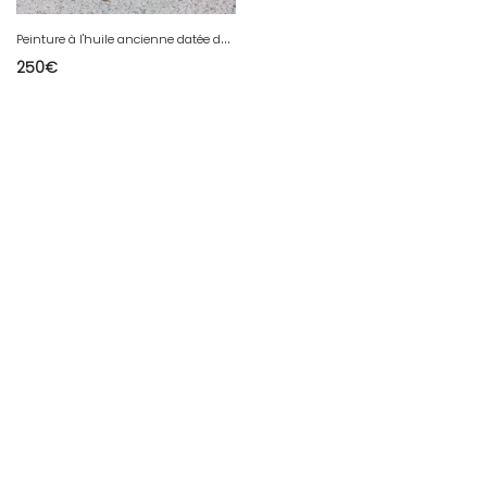
P
einture à l'huile ancienne datée de 1947
250
€