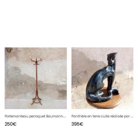
P
ortemanteau perroquet Baumann vintage
P
anthère en terre cuite réalisée par un artiste
250
€
395
€