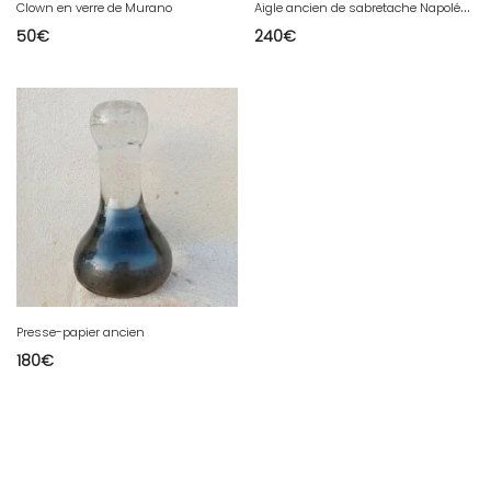
A
igle ancien de sabretache Napoléon
Clown en verre de Murano
50
€
240
€
Presse-papier ancien
180
€