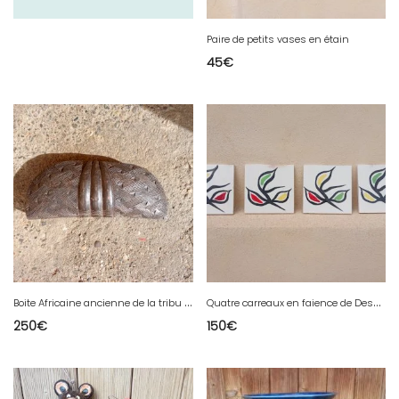
Paire de petits vases en étain
45
€
B
oite Africaine ancienne de la tribu Kuba
Q
uatre carreaux en faience de Desvres de Fourmaintraux style Roland Brice
250
€
150
€