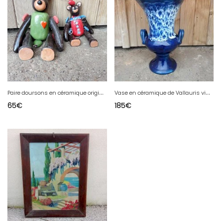
P
aire doursons en céramique original
V
ase en céramique de Vallauris vintage
65
€
185
€