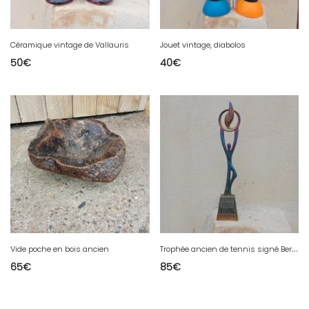
Céramique vintage de Vallauris
Jouet vintage, diabolos
50
€
40
€
T
rophée ancien de tennis signé Bernard Butsch
Vide poche en bois ancien
65
€
85
€