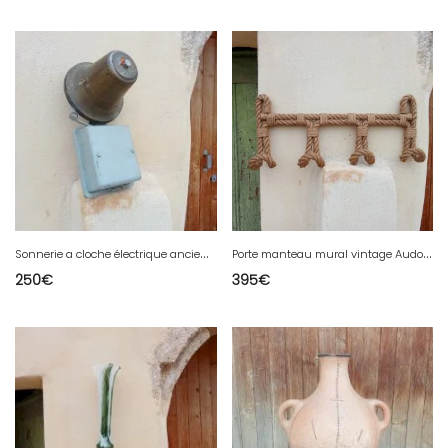
S
onnerie a cloche électrique ancienne
P
orte manteau mural vintage Audoux Minet
250
€
395
€