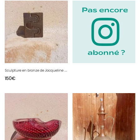
S
culpture en bronze de Jacqueline Badord
150
€