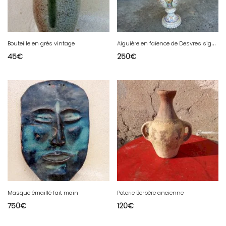
A
iguière en faïence de Desvres signée François Fourmaintraux
Bouteille en grès vintage
45
€
250
€
Masque émaillé fait main
Poterie Berbère ancienne
750
€
120
€