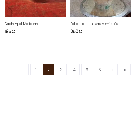
Cache-pot Malicorne
Pot ancien en terre vernissée
185
€
250
€
‹
1
2
3
4
5
6
›
»