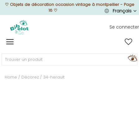
♡
Objets de décoration occasion vintage à montpellier - Page
16
♡
Français
Se connecter
Vendre
Home
MEUBLEZ
Home
Décorez
34-herault
DÉCOREZ
TEXTUREZ
ILLUMINEZ