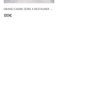
G
RAND CADRE DORE A RESTAURER DU XIX ème SIECLE N°2
130
€