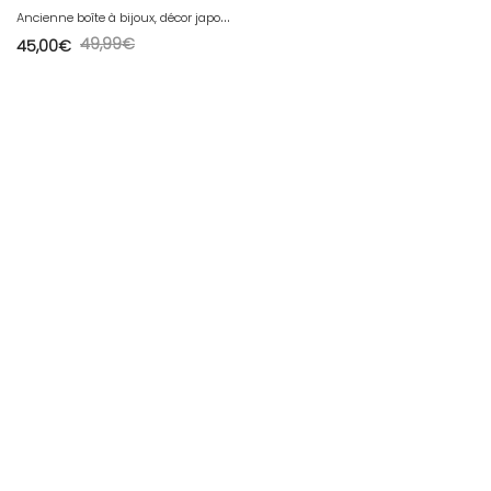
A
ncienne boîte à bijoux, décor japonisant, en métal argenté et porcelaine
49,99
€
45,00
€