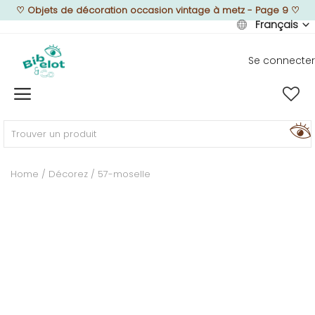
♡
Objets de décoration occasion vintage à metz - Page 9
♡
Français
Se connecter
Vendre
Home
MEUBLEZ
Home
Décorez
57-moselle
DÉCOREZ
TEXTUREZ
ILLUMINEZ