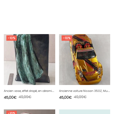
-10%
-10%
A
ncien vase, effet drapé, en céramique, à identifier, JR / JK
A
ncienne voiture Nissan 350Z, Muscle Machines, 1/18
49,99
€
49,99
€
45,00
€
45,00
€
-10%