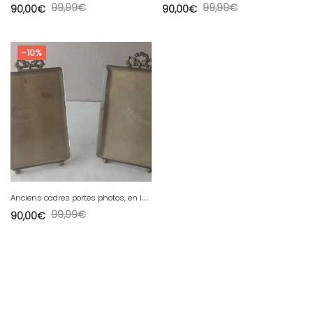
99,99
€
99,99
€
90,00
€
90,00
€
-10%
A
nciens cadres portes photos, en laiton doré, verres biseauté, décor Louis XVI
99,99
€
90,00
€