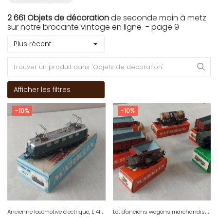
2 661 Objets de décoration
de seconde main à metz
sur notre brocante vintage en ligne - page 9
Plus récent
Afficher les filtres
-10%
-10%
A
ncienne locomotive électrique, E 41024 DB / 3037, Märklin, en HO
L
ot d'anciens wagons marchandises, 4601 + 4602 + 4610 + 4003 , Märklin, en HO