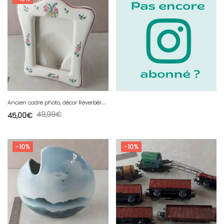
A
ncien cadre photo, décor Réverbère, en céramique de Lunéville
49,99
€
45,00
€
-10%
-10%