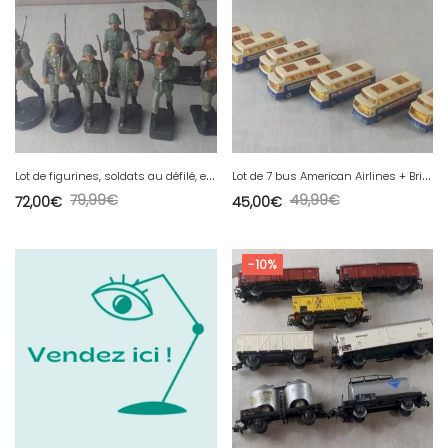
L
ot de figurines, soldats au défilé, en composite peint, Elastolin
L
ot de 7 bus American Airlines + British Airways, Matchbox Airport Coach
79,99
€
49,99
€
72,00
€
45,00
€
-10%