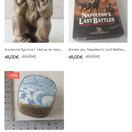
A
ncienne figurine / statue, en bois sculpté, gnome penseur
A
ncien jeu, Napoleon's Last Battles, Dernières batailles de Napoléon, TSR
49,99
€
49,99
€
45,00
€
45,00
€
-10%