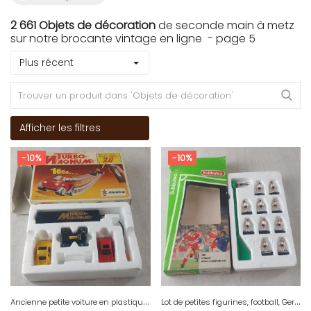
2 661 Objets de décoration
de seconde main à metz
sur notre brocante vintage en ligne - page 5
Plus récent
Afficher les filtres
-10%
-10%
A
ncienne petite voiture en plastique, Turbo Magnum, Joustra Ceji ^
L
ot de petites figurines, football, Germany, World Champions 1990, Subbuteo 768 ^