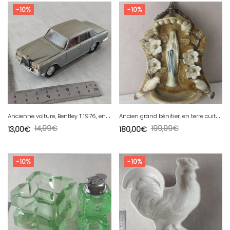
-10%
-10%
A
ncienne voiture, Bentley T 1976, en métal, Eligor, 1/43
A
ncien grand bénitier, en terre cuite, décor Vierge Marie colombes, Soufflenheim
14,99
€
199,99
€
13,00
€
180,00
€
-10%
-10%