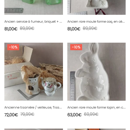
A
ncien service à fumeur, briquet + cendrier, en verre, forme cube, vintage
A
ncien rare moule forme coq, en céramique de Villeroy & Boch, Wallerfangen
89,99
€
89,99
€
81,00
€
81,00
€
-10%
-10%
A
ncienne tisanière / veilleuse, Tisane de la charité, en porcelaine de Limoges
A
ncien rare moule forme lapin, en céramique de Villeroy & Boch, Dresden
79,99
€
69,99
€
72,00
€
63,00
€