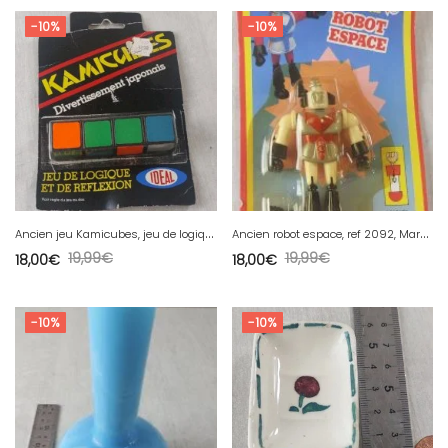
-10%
-10%
A
ncien jeu Kamicubes, jeu de logique, Ideal, 1981, vintage
A
ncien robot espace, ref 2092, Marki, vintage
19,99
€
19,99
€
18,00
€
18,00
€
-10%
-10%