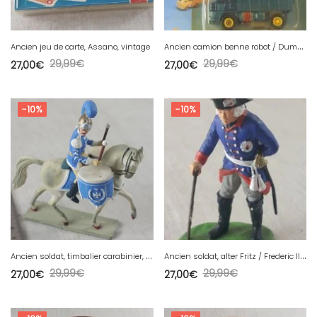
A
ncien camion benne robot / Dump Truck, Dynabot, MC Toy, vintage
Ancien jeu de carte, Assano, vintage
29,99
€
29,99
€
27,00
€
27,00
€
-10%
-10%
A
ncien soldat, timbalier carabinier, 1811, en plastique peint, Starlux Empire
A
ncien soldat, alter Fritz / Frederic II, en plastique peint, Elastolin
29,99
€
29,99
€
27,00
€
27,00
€