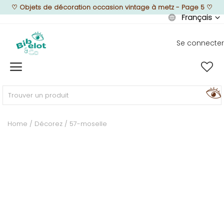
♡
Objets de décoration occasion vintage à metz - Page 5
♡
Français
Se connecter
Vendre
Home
MEUBLEZ
Home
Décorez
57-moselle
DÉCOREZ
TEXTUREZ
ILLUMINEZ