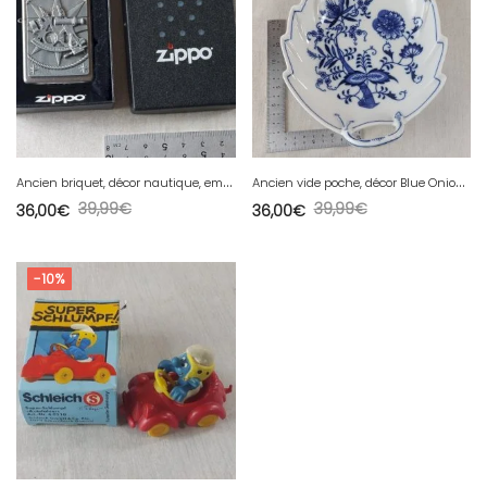
A
ncien briquet, décor nautique, emblème Sextant, Zippo
A
ncien vide poche, décor Blue Onion / en porcelaine de Tchécoslovaquie / Czech
39,99
€
39,99
€
36,00
€
36,00
€
-10%