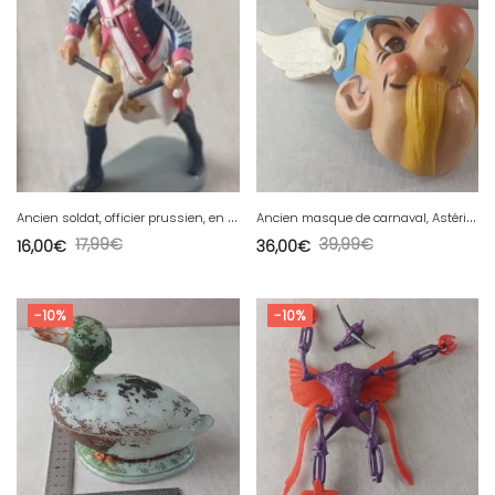
A
ncien soldat, officier prussien, en plastique peint, Preiser / Elastolin
A
ncien masque de carnaval, Astérix, César, 1974 vintage
17,99
€
39,99
€
16,00
€
36,00
€
-10%
-10%