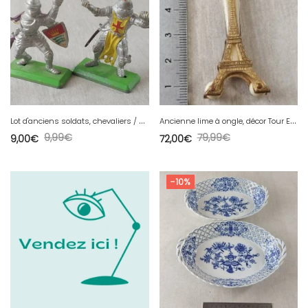
L
ot d'anciens soldats, chevaliers / Moyen Age, Britains Deetail
A
ncienne lime à ongle, décor Tour Eiffel, Exposition Universelle 1889
9,99
€
79,99
€
9,00
€
72,00
€
-10%