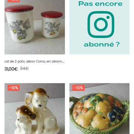
L
ot de 2 pots, décor Como, en céramique, de Villeroy & Boch
34
€
31,00
€
-10%
-10%