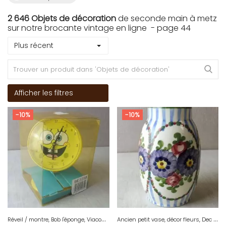
2 646 Objets de décoration
de seconde main à metz
sur notre brocante vintage en ligne - page 44
Plus récent
Afficher les filtres
-10%
-10%
R
éveil / montre, Bob l'éponge, Viacom Stephen Hillenburg, 2007
A
ncien petit vase, décor fleurs, Dec Rotenburg, Annaburg, vintage