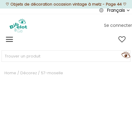
♡
Objets de décoration occasion vintage à metz - Page 44
♡
Français
Se connecter
Vendre
Home
MEUBLEZ
Home
Décorez
57-moselle
DÉCOREZ
TEXTUREZ
ILLUMINEZ