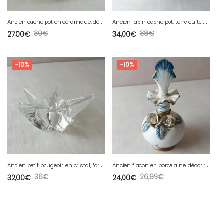
A
ncien cache pot en céramique, décor panier de fleurs, St Clément
A
ncien lapin cache pot, terre cuite vernissée, Poterie Hausswirth Soufflenheim
30
€
38
€
27,00
€
34,00
€
-10%
-10%
A
ncien petit bougeoir, en cristal, forme étoile de mer, Daum
A
ncien flacon en porcelaine, décor roses dorées en relief
36
€
26,99
€
32,00
€
24,00
€