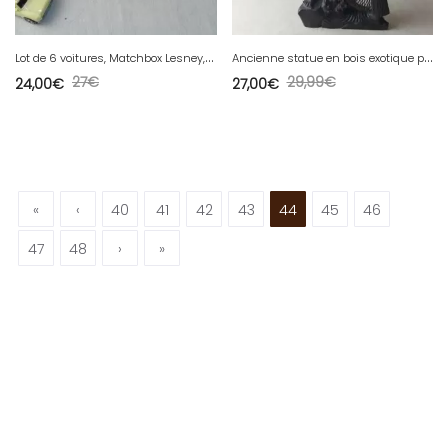
L
ot de 6 voitures, Matchbox Lesney, vintage
A
ncienne statue en bois exotique pêcheur chinois
27
€
29,99
€
24,00
€
27,00
€
«
‹
40
41
42
43
44
45
46
47
48
›
»