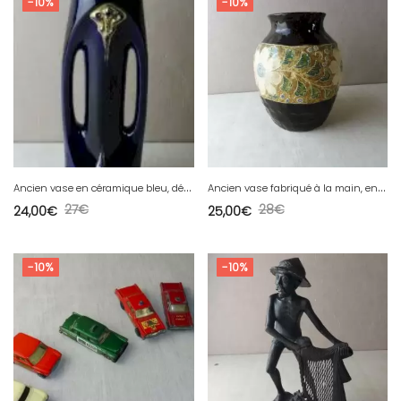
-10%
-10%
A
ncien vase en céramique bleu, décor dorure, 2 anses, 6075
A
ncien vase fabriqué à la main, en terre cuite, décor fleur, à identifier
27
€
28
€
24,00
€
25,00
€
-10%
-10%