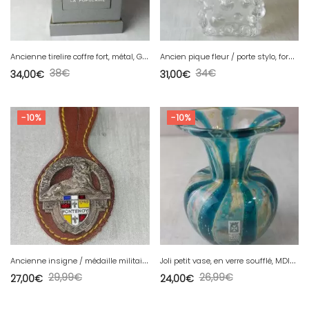
A
ncienne tirelire coffre fort, métal, Groupe des compagnies La Populaire
A
ncien pique fleur / porte stylo, forme carrée, en verre, art déco
38
€
34
€
34,00
€
31,00
€
-10%
-10%
A
ncienne insigne / médaille militaire, 23e régiment d'infanterie Fontenoy, Drago
J
oli petit vase, en verre soufflé, MDINA Glass, Michael Harris
29,99
€
26,99
€
27,00
€
24,00
€