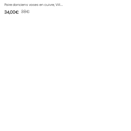
P
aire danciens vases en cuivre, Villedieu
38
€
34,00
€