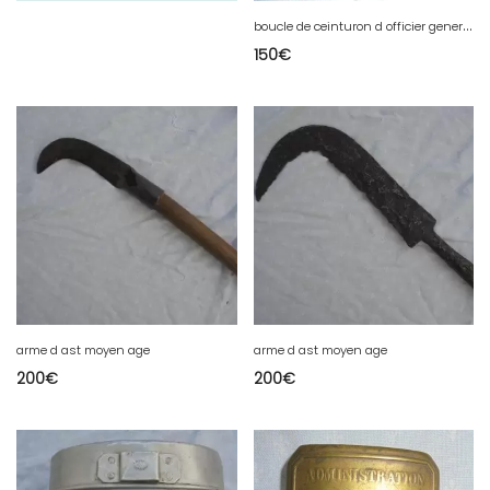
b
oucle de ceinturon d officier general francais de 1 guerre
150
€
arme d ast moyen age
arme d ast moyen age
200
€
200
€