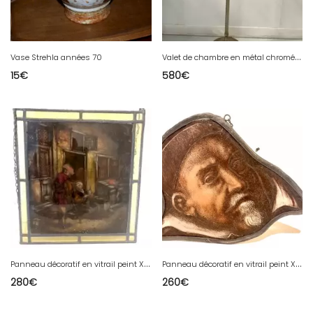
V
alet de chambre en métal chromé XX siècle
Vase Strehla années 70
15
€
580
€
P
anneau décoratif en vitrail peint XIX siècle
P
anneau décoratif en vitrail peint XIX siècle
280
€
260
€