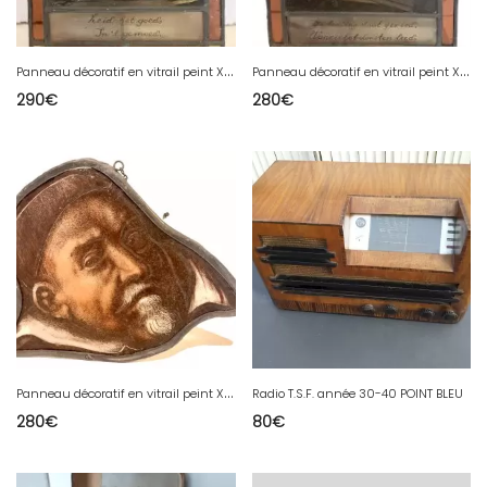
P
anneau décoratif en vitrail peint XIX siècle
P
anneau décoratif en vitrail peint XIX siècle
290
€
280
€
P
anneau décoratif en vitrail peint XIX siècle
Radio T.S.F. année 30-40 POINT BLEU
280
€
80
€