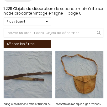
1 226 Objets de décoration
de seconde main à lille sur
notre brocante vintage en ligne - page 6
Plus récent
Afficher les filtres
s
angle beaudrier d officier francais de 1 guerre
p
ochette de masque a gaz francais m2 de 1 guerre