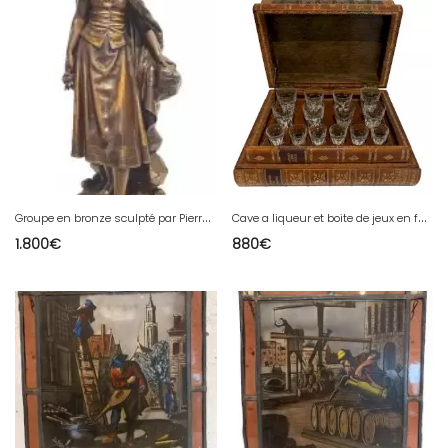
G
roupe en bronze sculpté par Pierre Ernst BOURET XX siècle
C
ave a liqueur et boite de jeux en faux livres XX siècle
1.800
€
880
€