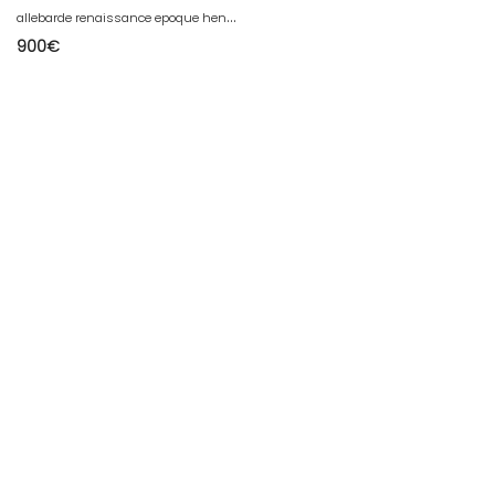
a
llebarde renaissance epoque henri 4
900
€