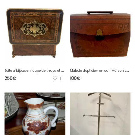
B
oite a bijoux en loupe de thuya et marqueterie de laiton gravé Napoléon III
M
alette d'opticien en cuir Maison LUSARDI a Valenciennes XX siècle
250
€
1
180
€