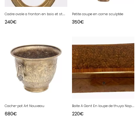
C
adre ovale a fronton en bois et stuck doré XIX siècle
Petite coupe en corne sculptée
240
€
350
€
B
oite A Gant En loupe de thuya Napoléon III Marqueterie Boulle XIX siècle
Cache-pot Art Nouveau
680
€
220
€