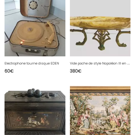
V
ide poche de style Napoléon III en marbre et bronze XX siècle
Electrophone tourne disque EDEN
60
€
380
€