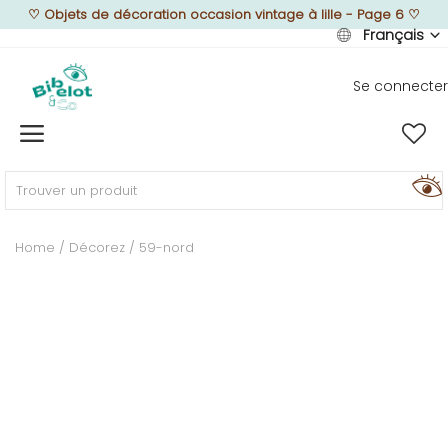
♡
Objets de décoration occasion vintage à lille - Page 6
♡
Français
Se connecter
Vendre
Home
MEUBLEZ
Home
Décorez
59-nord
DÉCOREZ
TEXTUREZ
ILLUMINEZ