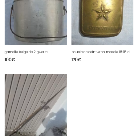
b
oucle de ceinturpn modele 1845 de penitentier militaire
gamelle belge de 2 guerre
100
€
170
€