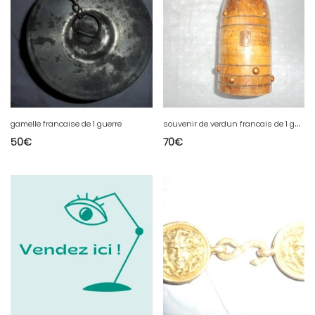
s
ouvenir de verdun francais de 1 guerre
gamelle francaise de 1 guerre
50
€
70
€