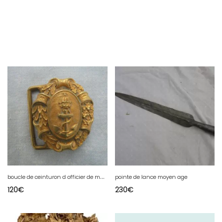
b
oucle de ceinturon d officier de marine francaise 2 empire
pointe de lance moyen age
120
€
230
€