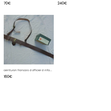
70
€
240
€
c
einturon francais d officier d infanterie de 1 guerre et sa boite
160
€