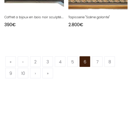
C
offret a bijoux en bois noir sculpté a décor polychrome XIX siècle
Tapisserie "Scène galante"
390
€
2.800
€
«
‹
2
3
4
5
6
7
8
9
10
›
»