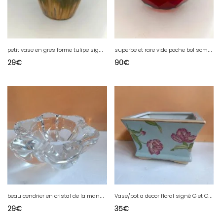
p
etit vase en gres forme tulipe signé Gilbert metenier en bon etat
s
uperbe et rare vide poche bol sommerso de murano à facette en bon etat
29
€
90
€
b
eau cendrier en cristal de la manufacture de val st lambert en bon etat
V
ase/pot a decor floral signé G et C danemark en bon etat
29
€
35
€