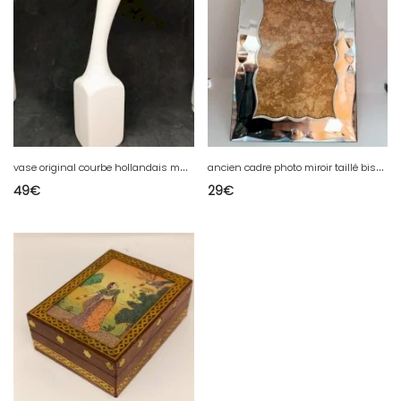
v
ase original courbe hollandais marque cor unum en bon etat
a
ncien cadre photo miroir taillé biseauté vers 1950 en bon etat
49
€
29
€