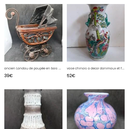
a
ncien Landau de poupée en bois et rotin Style Victorien en bon etat
v
ase chinois a decor danimaux et floral 20eme siecle signé en bon etat
39
€
52
€