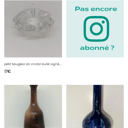
p
etit bougeoir en cristal bullé signé Schneider france en bon etat
17
€