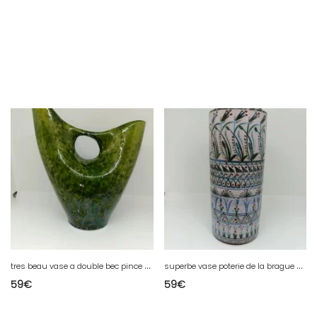
t
res beau vase a double bec pince vert signé poterie cote dazur Biot en bon etat
s
uperbe vase poterie de la brague signé Jacques de chateneuil dit jacques massard en bon etat
59
€
59
€