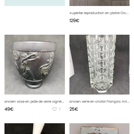
s
uperbe reproduction en platre Oiseau chimérique se mordant la patte poitiers 12eme siecle
129
€
a
ncien vase en pate de verre signé Georges de Feure en etat correct
a
ncien verre en cristal Français milieu du 20eme siecle en bon etat
49
€
1
25
€