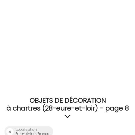
RECEVEZ
BRICOLEZ
Bijoux & Accessoires
Français
OBJETS DE DÉCORATION
à chartres (28-eure-et-loir) - page 8
Localisation
Eure-et-Loir, France