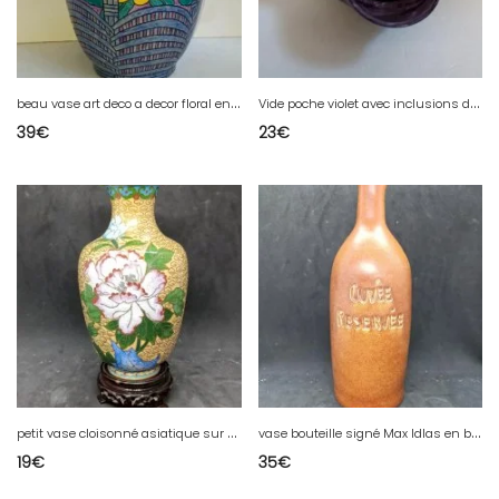
b
eau vase art deco a decor floral en bon etat signature à reconnaitre
V
ide poche violet avec inclusions dorés signé Gerard Torcheux en bon etat
39
€
23
€
p
etit vase cloisonné asiatique sur support en bon etat
v
ase bouteille signé Max Idlas en bon etat
19
€
35
€