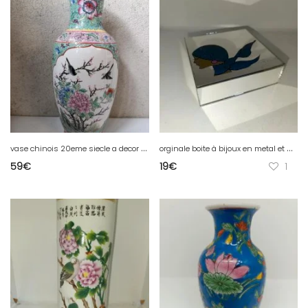
v
ase chinois 20eme siecle a decor doiseaux et floral en porcelaine en bon etat
o
rginale boite à bijoux en metal et miroir a decor de femme datant des annees 1970-1980 en bon etat
59
€
19
€
1