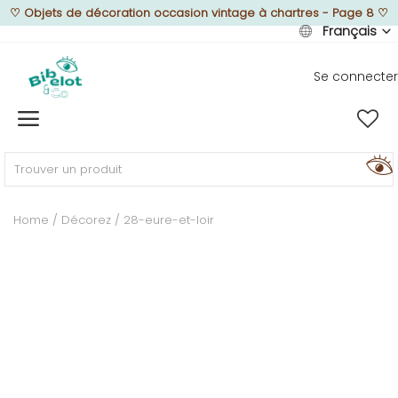
♡
Objets de décoration occasion vintage à chartres - Page 8
♡
Français
Se connecter
Vendre
Home
MEUBLEZ
Home
Décorez
28-eure-et-loir
DÉCOREZ
TEXTUREZ
ILLUMINEZ