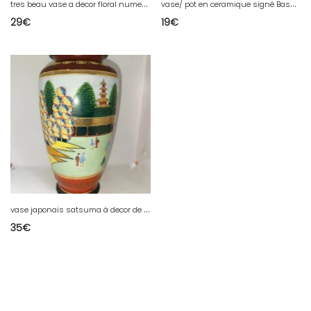
t
res beau vase a decor floral numerote sans doute royal copenhage ou bing and grondhal en bon etat
v
ase/ pot en ceramique signé Bassano en bon etat
29
€
19
€
v
ase japonais satsuma à decor de paysage en bon etat
35
€