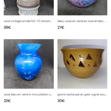
v
ase vintage année 50-70 travaille allemand? en bon etat
b
eau vase en verre en rose et bleu signé la rochere en bon etat
38
€
27
€
v
ase bleu en verre à incrustation coloré signé Sony en bon etat
g
rand cache pot en gres signé sous la base en bon etat
23
€
30
€