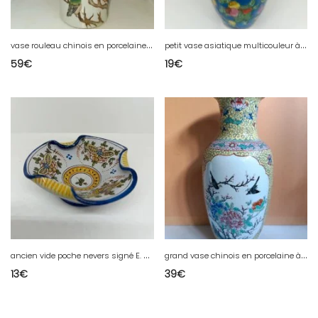
v
ase rouleau chinois en porcelaine a decor floral et oiseau en bon etat
p
etit vase asiatique multicouleur à decor floral en bon etat
59
€
19
€
a
ncien vide poche nevers signé E. Georges en bon etat
g
rand vase chinois en porcelaine à decor doiseaux et floral en bon etat
13
€
39
€