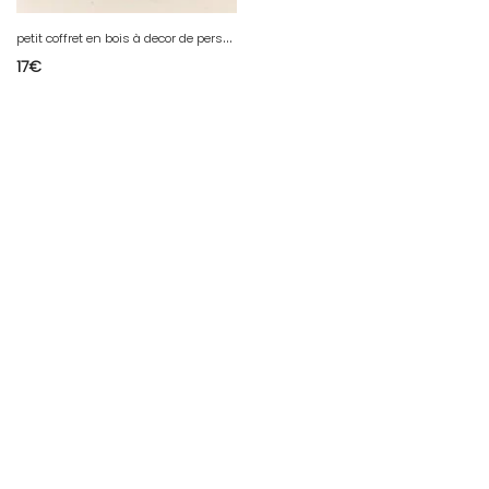
p
etit coffret en bois à decor de personnage indien? avec incrustation en bon etat
17
€