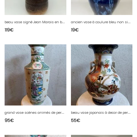
b
eau vase signé Jean Marais en bon etat
a
ncien vase à coulure bleu non signé en bon etat
119
€
19
€
g
rand vase scènes animés de personnages et de fleurs Marque six caractères en etat correct
b
eau vase japonais à decor de personnages et floral en bon etat
95
€
55
€