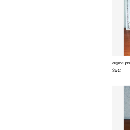
78 - Versailles (49
)
79 - Niort (11
)
80 - Amiens (214
)
81 - Albi (7
)
82 - Montauban (644
)
83 - Toulon (26
)
84 - Avignon (36
)
35
€
85 - La-Roche-sur-Yon (1220
)
86 - Poitiers (151
)
87 - Limoges (21
)
88 - Epinal (18
)
89 - Auxerre (185
)
91 - Evry (2035
)
92 - Nanterre (268
)