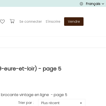
Français
Se connecter
S'inscrire
Vendre
-eure-et-loir) - page 5
 brocante vintage en ligne - page 5
Trier par :
Plus récent