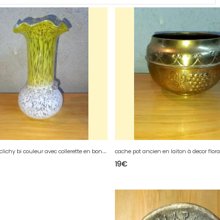
b
eau vase clichy bi couleur avec collerette en bon etat
19
€