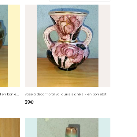
c
ache pot ancien en laiton à decor floral en bon etat general
vase à decor floral vallauris signé JTF en bon etat
29
€