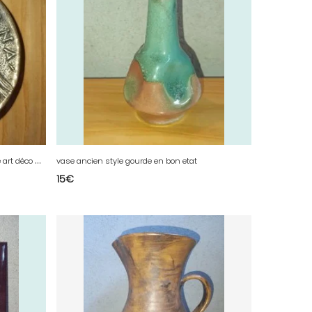
c
endrier vide-poche en bronze dépoque art déco Max Le verrier en bon etat
vase ancien style gourde en bon etat
15
€