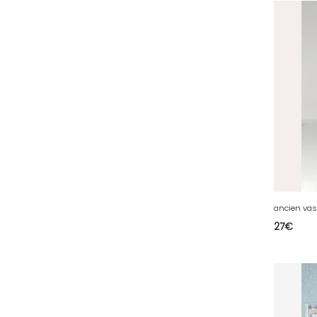
64 - Pau (134
)
65 - Tarbes (4
)
66 - Perpignan (6
)
67 - Strasbourg (36
)
68 - Colmar (281
)
69 - Lyon (53
)
70 - Vesoul (4
)
71 - Macon (213
)
72 - Le-Mans (514
)
73 - Chambery (764
)
27
€
74 - Annecy (59
)
75 - Paris (623
)
76 - Rouen (65
)
77 - Melun (299
)