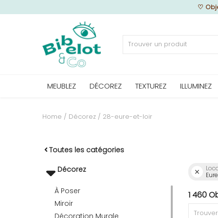
♡
Obj
Vendre
MEUBLEZ
DÉCOREZ
TEXTUREZ
ILLUMINEZ
Home
MEUBLEZ
Home
Décorez
28-eure-et-loir
DÉCOREZ
Toutes les catégories
Loca
Décorez
Eure
TEXTUREZ
À Poser
1 460 O
Miroir
ILLUMINEZ
Décoration Murale