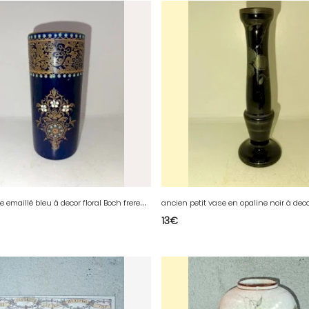
a
ncien vase emaillé bleu à decor floral Boch freres keramis en bon etat
13
€