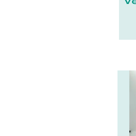
22 - Saint-Brieuc (15
)
23 - Gueret (3
)
24 - Perigueux (1355
)
25 - Besancon (8
)
26 - Valence (116
)
27 - Evreux (17
)
29 - Quimper (414
)
20 - Bastia (1
)
30 - Nimes (94
)
31 - Toulouse (1885
)
32 - Auch (14
)
33 - Bordeaux (79
)
34 - Montpellier (2139
)
35 - Rennes (833
)