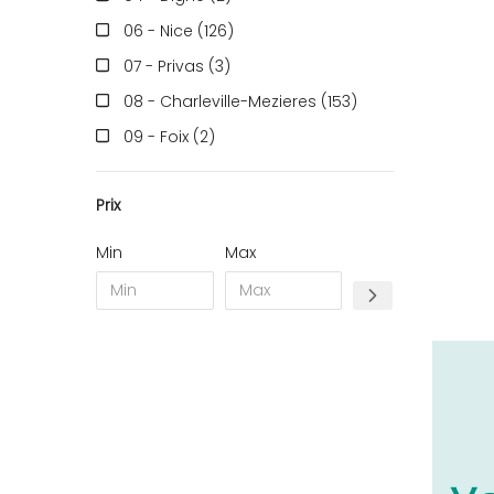
06 - Nice (126
)
07 - Privas (3
)
08 - Charleville-Mezieres (153
)
09 - Foix (2
)
10 - Troyes (257
)
Prix
11 - Carcassonne (37
)
12 - Rodez (6
)
Min
Max
13 - Marseille (259
)
14 - Caen (14
)
16 - Angouleme (4220
)
17 - La-Rochelle (16
)
18 - Bourges (256
)
19 - Tulle (2
)
21 - Dijon (19
)