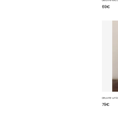
69
€
51 - Chalons-en-
Champagne (379
)
52 - Chaumont (288
)
53 - Laval (2
)
54 - Nancy (99
)
55 - Bar-le-Duc (3
)
56 - Vannes (52
)
57 - Metz (2663
)
58 - Nevers (37
)
59 - Lille (1230
)
60 - Beauvais (131
)
œuvre uniq
61 - Alencon (3
)
79
€
62 - Arras (115
)
63 - Clermont-Ferrand (27
)