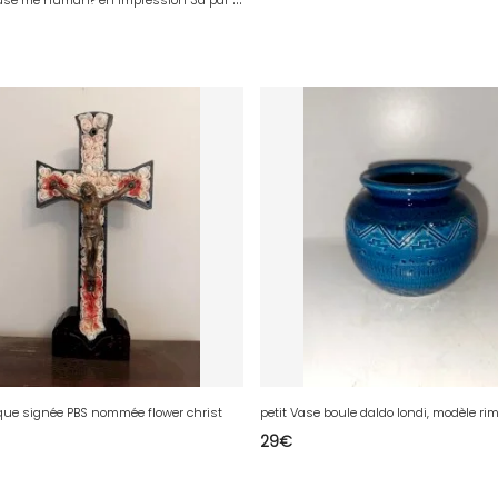
ue signée PBS nommée flower christ
29
€