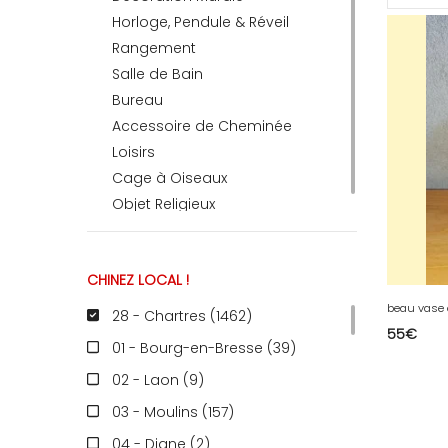
Horloge, Pendule & Réveil
Rangement
RECEVEZ
Salle de Bain
Bureau
Accessoire de Cheminée
BRICOLEZ
Loisirs
Cage à Oiseaux
Bijoux & Accessoires
Objet Religieux
CHINEZ LOCAL !
Français
28 - Chartres (1462
)
55
€
01 - Bourg-en-Bresse (39
)
02 - Laon (9
)
03 - Moulins (157
)
04 - Digne (2
)