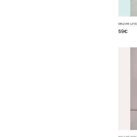
36 - Chateauroux (12
)
37 - Tours (15
)
38 - Grenoble (1492
)
59
€
39 - Lons-le-Saunier (36
)
40 - Mont-de-Marsan (9
)
41 - Blois (34
)
42 - Saint-Etienne (378
)
43 - Le-Puy-en-Velay (1
)
44 - Nantes (44
)
45 - Orleans (482
)
47 - Agen (2
)
48 - Mende (5
)
49 - Angers (32
)
50 - Saint-Lo (7
)