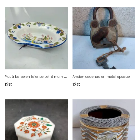
P
lat à barbe en faience peint main signé Charolles en bon etat
A
ncien cadenas en metal epoque a definir avec ses deux cles en bon etat
12
€
12
€