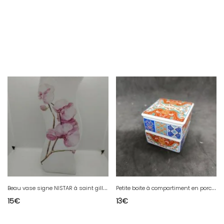
B
eau vase signe NISTAR à saint gilles croix de vie a decor floral en bon etat
P
etite boite à compartiment en porcelaine chinoise à decor floral en bon etat
15
€
13
€