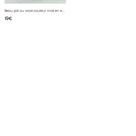
B
eau pot ou vase couleur irisé en emaux de vichy en bon etat
19
€