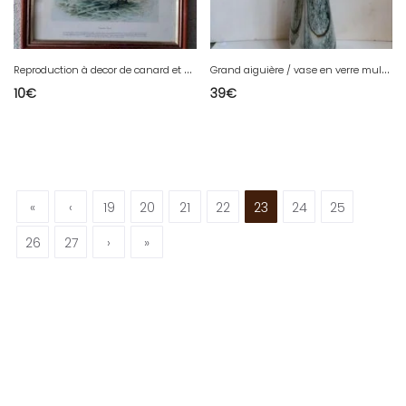
R
eproduction à decor de canard et marécages nommée paradise duck en bon etat
G
rand aiguière / vase en verre multicouleur style Murano en bon état
10
€
39
€
«
‹
19
20
21
22
23
24
25
26
27
›
»