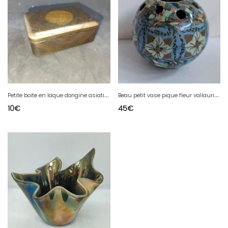
P
etite boite en laque dorigine asiatique en bon etat
B
eau petit vase pique fleur vallauris signé Gerbino en bon etat
10
€
45
€