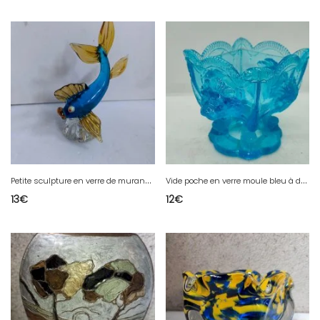
P
etite sculpture en verre de murano a decor de poisson en bon etat
V
ide poche en verre moule bleu à decor animalier en bon etat
13
€
12
€