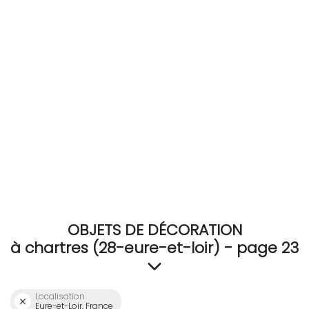
RECEVEZ
BRICOLEZ
Bijoux & Accessoires
Français
OBJETS DE DÉCORATION
à chartres (28-eure-et-loir) - page 23
Localisation
Eure-et-Loir, France