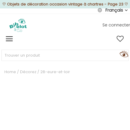
♡
Objets de décoration occasion vintage à chartres - Page 23
♡
Français
Se connecter
Vendre
Home
MEUBLEZ
Home
Décorez
28-eure-et-loir
DÉCOREZ
TEXTUREZ
ILLUMINEZ