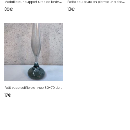
M
edaille sur support urss de lenine signé en bon etat hauteur 14.5cm
P
etite sculpture en pierre dur a decor de musicien en bon etat
35
€
10
€
P
etit vase soliflore annee 60-70 dorigine suedoise en bon etat
17
€