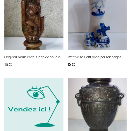
O
riginal main avec singe dans le creux dorigine asiatique en pierre en bon etat
P
etit vase Delft avec personnages et moulin en bon etat
15
€
13
€