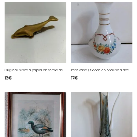
O
riginal pince a papier en forme de dauphin en laiton en bon etat
P
etit vase / flacon en opaline a decor floral debut 20eme en bon etat
13
€
17
€