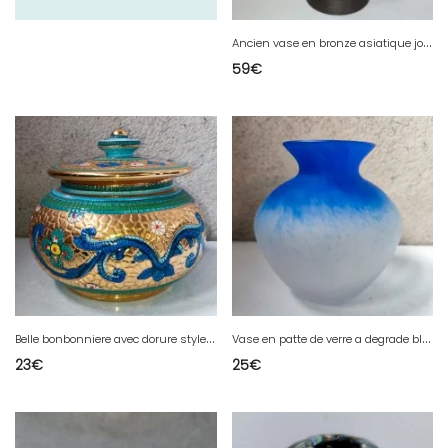
A
ncien vase en bronze asiatique joliment decoré en bon etat
59
€
B
elle bonbonniere avec dorure style bizantin en bon etat
V
ase en patte de verre a degrade bleu style murano en bon etat
23
€
25
€