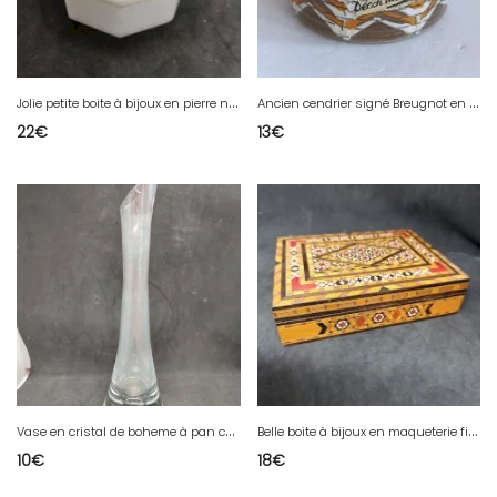
J
olie petite boite à bijoux en pierre naturelle avec incrustation en bon etat
A
ncien cendrier signé Breugnot en bon etat
22
€
13
€
V
ase en cristal de boheme à pan coupé en bon etat
B
elle boite à bijoux en maqueterie finement travaillé en bon etat
10
€
18
€