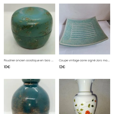
P
oudrier ancien asiatique en bois à decor floral en etat correct
C
oupe vintage carre signé Jars made in france en bon etat
10
€
12
€