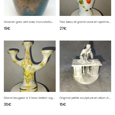
V
ase en gres vert avec incrustation de dorure dans le gout de Pointu en bon etat
T
res beau et grand vase en opaline decor floral peint main en bon etat
19
€
27
€
G
rand bougeoir à 3 bras breton signé Keraluc en bon etat
O
riginal petite sculpture en etain dun homme au telephone sur un bureau en bon etat
35
€
15
€