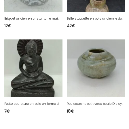
B
riquet ancien en cristal taille main en bon etat
B
elle statuette en bois ancienne dorigine asiatique en bon etat
12
€
42
€
P
etite sculpture en bois en forme de bouddha en bon etat
P
eu courant petit vase boule Disley signé CD Nowell en bon etat
7
€
18
€