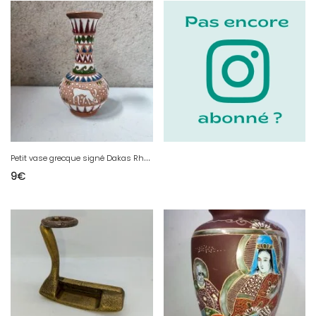
P
etit vase grecque signé Dakas Rhodos tres coloré en bon etat
9
€