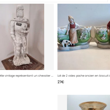
B
elle statuette vintage représentant un chevalier Les Pierres de Cucugnan signé à larriere en bel etat(made in chiner)
27
€