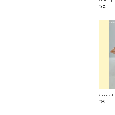
13
€
51 - Chalons-en-
Champagne (379
)
52 - Chaumont (288
)
53 - Laval (2
)
54 - Nancy (99
)
55 - Bar-le-Duc (3
)
56 - Vannes (52
)
57 - Metz (2663
)
58 - Nevers (37
)
59 - Lille (1230
)
60 - Beauvais (131
)
61 - Alencon (3
)
17
€
62 - Arras (115
)
63 - Clermont-Ferrand (27
)