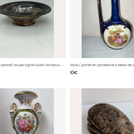
A
ncien vide poche/ coupe signé lucien brisdoux datant de la premiere partie du 20eme siecle en bon etat(made in chiner )
10
€