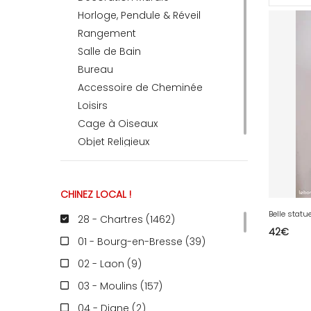
Horloge, Pendule & Réveil
Rangement
RECEVEZ
Salle de Bain
Bureau
Accessoire de Cheminée
BRICOLEZ
Loisirs
Cage à Oiseaux
Bijoux & Accessoires
Objet Religieux
CHINEZ LOCAL !
Français
28 - Chartres (1462
)
42
€
01 - Bourg-en-Bresse (39
)
02 - Laon (9
)
03 - Moulins (157
)
04 - Digne (2
)