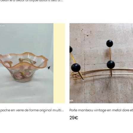
G
rand vide poche en verre de forme original multicouleur signé en bon etat( made in chiner)
29
€