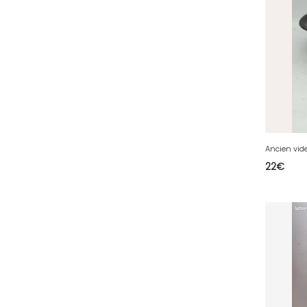
78 - Versailles (49
)
79 - Niort (11
)
80 - Amiens (214
)
81 - Albi (7
)
82 - Montauban (644
)
83 - Toulon (26
)
84 - Avignon (36
)
22
€
85 - La-Roche-sur-Yon (1220
)
86 - Poitiers (151
)
87 - Limoges (21
)
88 - Epinal (18
)
89 - Auxerre (185
)
91 - Evry (2035
)
92 - Nanterre (268
)