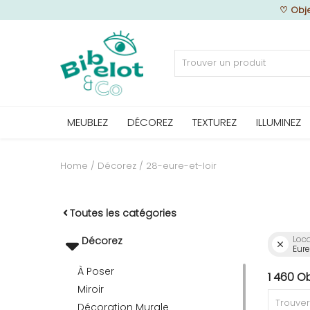
♡
Obje
Vendre
MEUBLEZ
DÉCOREZ
TEXTUREZ
ILLUMINEZ
Home
MEUBLEZ
Home
Décorez
28-eure-et-loir
DÉCOREZ
Toutes les catégories
Loca
Décorez
Eure
TEXTUREZ
À Poser
1 460 O
Miroir
ILLUMINEZ
Décoration Murale