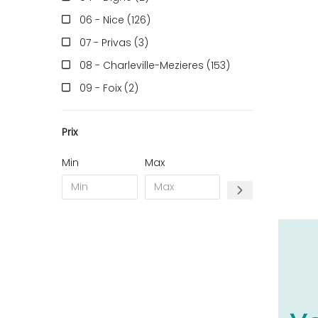
06 - Nice (126
)
07 - Privas (3
)
08 - Charleville-Mezieres (153
)
09 - Foix (2
)
10 - Troyes (257
)
Prix
11 - Carcassonne (37
)
12 - Rodez (6
)
Min
Max
13 - Marseille (259
)
14 - Caen (14
)
16 - Angouleme (4220
)
17 - La-Rochelle (16
)
18 - Bourges (256
)
19 - Tulle (2
)
21 - Dijon (19
)