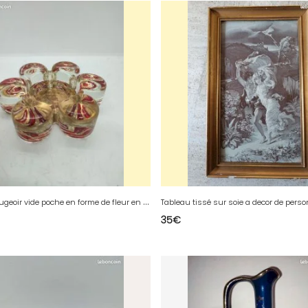
O
riginal bougeoir vide poche en forme de fleur en verre année 60-70 en bon etat( made in chiner)
35
€