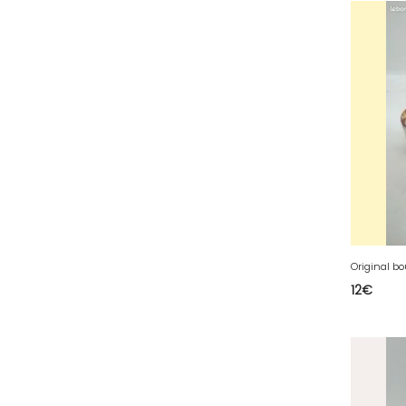
64 - Pau (134
)
65 - Tarbes (4
)
66 - Perpignan (6
)
67 - Strasbourg (36
)
68 - Colmar (281
)
69 - Lyon (53
)
70 - Vesoul (4
)
71 - Macon (213
)
72 - Le-Mans (514
)
73 - Chambery (764
)
12
€
74 - Annecy (59
)
75 - Paris (623
)
76 - Rouen (65
)
77 - Melun (299
)