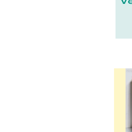
22 - Saint-Brieuc (15
)
23 - Gueret (3
)
24 - Perigueux (1355
)
25 - Besancon (8
)
26 - Valence (116
)
27 - Evreux (17
)
29 - Quimper (414
)
20 - Bastia (1
)
30 - Nimes (94
)
31 - Toulouse (1885
)
32 - Auch (14
)
33 - Bordeaux (79
)
34 - Montpellier (2139
)
35 - Rennes (833
)