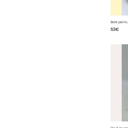
36 - Chateauroux (12
)
37 - Tours (15
)
38 - Grenoble (1492
)
53
€
39 - Lons-le-Saunier (36
)
40 - Mont-de-Marsan (9
)
41 - Blois (34
)
42 - Saint-Etienne (378
)
43 - Le-Puy-en-Velay (1
)
44 - Nantes (44
)
45 - Orleans (482
)
47 - Agen (2
)
48 - Mende (5
)
49 - Angers (32
)
50 - Saint-Lo (7
)