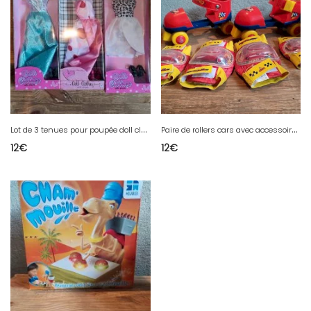
L
ot de 3 tenues pour poupée doll clothes neuve
P
aire de rollers cars avec accessoires en bon état
12
€
12
€