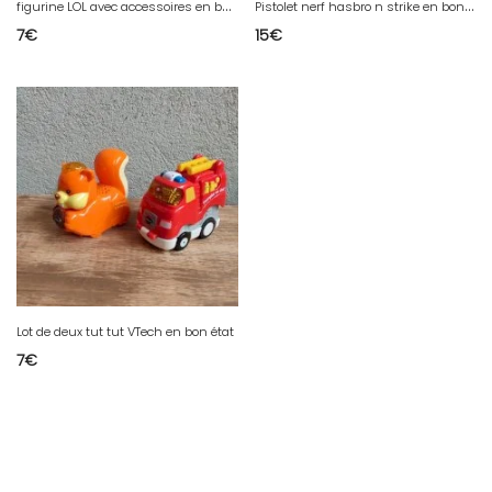
f
igurine LOL avec accessoires en bon etat
P
istolet nerf hasbro n strike en bon état
7
€
15
€
Lot de deux tut tut VTech en bon état
7
€