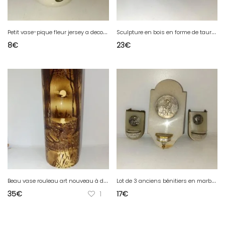
P
etit vase-pique fleur jersey a decor floral en bon etat
S
culpture en bois en forme de taureau en bon etat (made in chiner)
8
€
23
€
B
eau vase rouleau art nouveau à decor de paysage signature a identifier en etat correct (made in chiner)
L
ot de 3 anciens bénitiers en marbre ou onyx en bon etat (made in chiner)
35
€
1
17
€