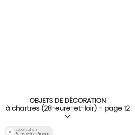
RECEVEZ
BRICOLEZ
Bijoux & Accessoires
Français
OBJETS DE DÉCORATION
à chartres (28-eure-et-loir) - page 12
Localisation
Eure-et-Loir, France