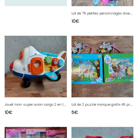
L
ot de 75 petites personnages divers en bon état
10
€
J
ouet mon super avion cargo 2 en 1 en bon état
L
ot de 2 puzzle marque grafix 45 pièces
10
€
5
€