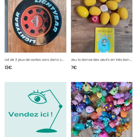
L
ot de 3 jeux de cartes cars dans coffret style pneu en bon état
J
eu la danse des oeufs en très.bon état
13
€
7
€