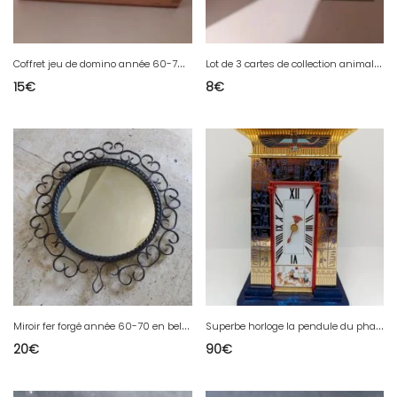
C
offret jeu de domino année 60-70 en bon état
L
ot de 3 cartes de collection animal crossing en.bon état
15
€
8
€
M
iroir fer forgé année 60-70 en bel état
S
uperbe horloge la pendule du pharaon en cuivre massif rehausse dor 24carats en bon etat (made in chiner)
20
€
90
€