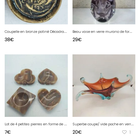
C
oupelle en bronze patiné Décadrachme de Syracuse Max Le Verrier Art Déco en bon etat(made in chiner )
B
eau vase en verre murano de forme libre en bon etat(made in chiner )
38
€
29
€
L
ot de 4 petites pierres en forme de coeur, pique etc.. En bon etat ( made in chiner )
S
uperbe coupe/ vide poche en verre de murano à teinte multicouleur ( made in chiner )
7
€
20
€
1