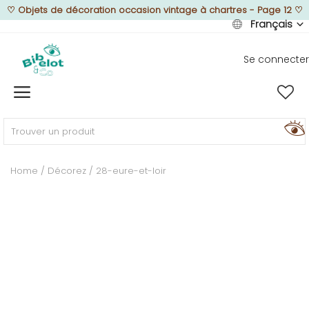
♡
Objets de décoration occasion vintage à chartres - Page 12
♡
Français
Se connecter
Vendre
Home
MEUBLEZ
Home
Décorez
28-eure-et-loir
DÉCOREZ
TEXTUREZ
ILLUMINEZ