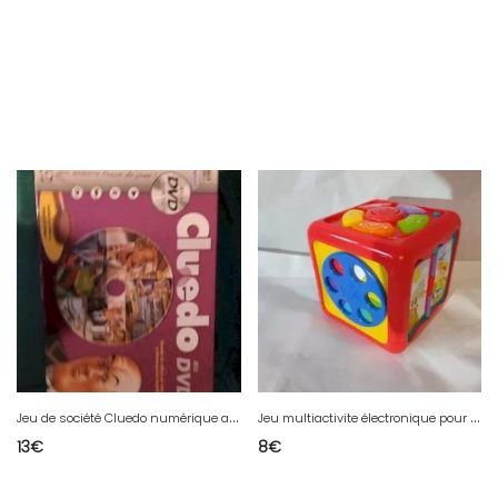
J
eu de société Cluedo numérique avec dvd
J
eu multiactivite électronique pour enfant
13
€
8
€