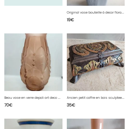
O
riginal vase bouteille à decor floral Art et ceramique signé en bon etat
19
€
B
eau vase en verre depoli art deco datant des années 1920-1940 de couleur saumon en bon etat
A
ncien petit coffre en bois sculptee en bon etat
70
€
35
€