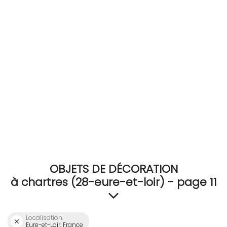
RECEVEZ
BRICOLEZ
Bijoux & Accessoires
Français
OBJETS DE DÉCORATION
à chartres (28-eure-et-loir) - page 11
Localisation
Eure-et-Loir, France