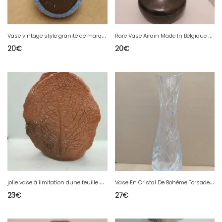
V
ase vintage style granite de marque ODYV en bon etat
R
are Vase Airain Made In Belgique en bon état
20
€
20
€
j
olie vase à limitation dune feuille darbre en bon etat signé sous la base
V
ase En Cristal De Bohême Torsade Signe En Bon État.
23
€
27
€