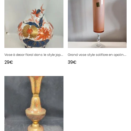
V
ase à decor floral dans le style japonisant signé Della Torre decor main en bon etat
G
rand vase style soliflore en opaline italien en bel etat
29
€
39
€