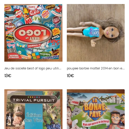
J
eu de societe best of logo peu utilisé
p
oupee barbie mattel 2014 en bon etat
13
€
10
€