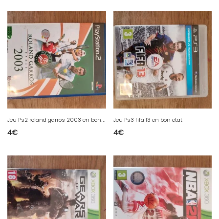
J
eu Ps2 roland garros 2003 en bon etat
Jeu Ps3 fifa 13 en bon etat
4
€
4
€