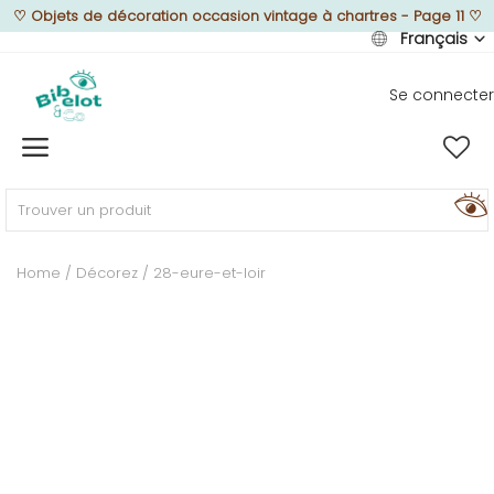
♡
Objets de décoration occasion vintage à chartres - Page 11
♡
Français
Se connecter
Vendre
Home
MEUBLEZ
Home
Décorez
28-eure-et-loir
DÉCOREZ
TEXTUREZ
ILLUMINEZ