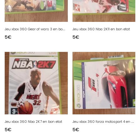
J
eu xbox 360 Gear of wars 3 en bon etat
Jeu xbox 360 Nba 2K11 en bon etat
5
€
5
€
J
eu xbox 360 forza motosport 4 en bon etat
Jeu xbox 360 Nba 2K7 en bon etat
5
€
5
€