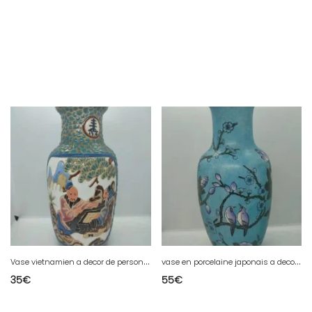
V
ase vietnamien a decor de personnages multicouleur en bon etat
v
ase en porcelaine japonais a decor floral et doiseaux en bon etat
35
€
55
€