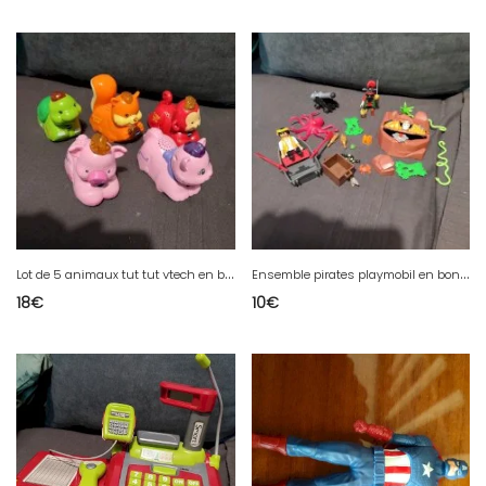
L
ot de 5 animaux tut tut vtech en bon etat
E
nsemble pirates playmobil en bon etat
18
€
10
€