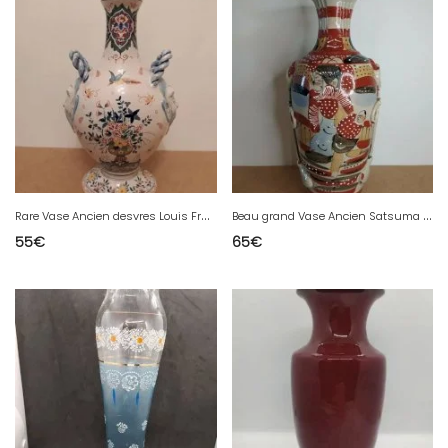
R
are Vase Ancien desvres Louis François Fourmaintraux Avec Décor En Volume en bel état
B
eau grand Vase Ancien Satsuma Avec Partie En Volume sur les côtés en bon état
55
€
65
€