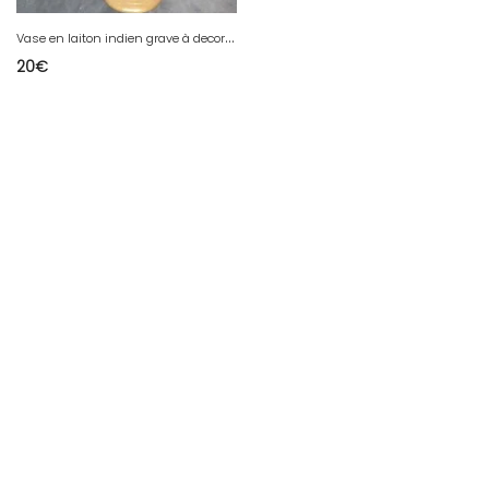
V
ase en laiton indien grave à decor floral en bon etat
20
€