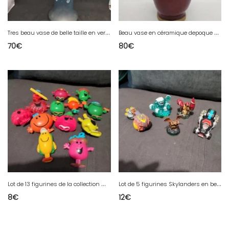
T
res beau vase de belle taille en verre legerement bulle et decor floral emaillé en bon etat
B
eau vase en céramique depoque à définir car non signé , sans doute 19 ou 20eme siècle en bon etat
70
€
80
€
L
ot de 13 figurines de la collection monsieur, madame de chez macdonalds
L
ot de 5 figurines Skylanders en bel etat, peu utilisé
8
€
12
€