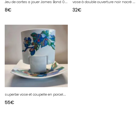
J
eu de cartes a jouer James Bond 007 en bon état
v
ase à double ouverture noir nacré année 50-70 en bon etat
8
€
32
€
s
uperbe vase et coupelle en porcelaine marque Rosenthal, design Brigitte Doege année 70 en bel etat
55
€