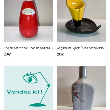
A
ncien petit vase russe de couleur rouge signé en bel etat
O
riginal bougeoir / vide poche année 50-60 signé BIOT en bon etat
20
€
20
€