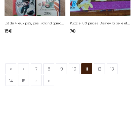
L
ot de 4 jeux ps2, pes , roland garros etc
P
uzzle 100 pièces Disney la belle et la bête en bon état
15
€
7
€
«
‹
7
8
9
10
11
12
13
14
15
›
»