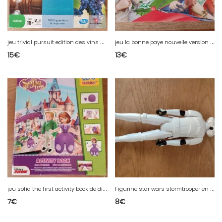
j
eu trivial pursuit edition des vins en bon etat
j
eu la bonne paye nouvelle version mais qui paiera la facture en bon etat
15
€
13
€
j
eu sofia the first activity book de disney junior neuf
F
igurine star wars stormtrooper en bon etat hauteur 30cm
7
€
8
€