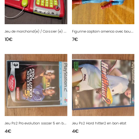
J
eu de marchand(e) / Caissier (e) avec billets et pieces en bon etat
F
igurine captain america avec bouclier Marvel 2015
10
€
7
€
J
eu Ps2 Pro evolution soccer 5 en bon etat
Jeu Ps2 Hard hitter2 en bon etat
4
€
4
€