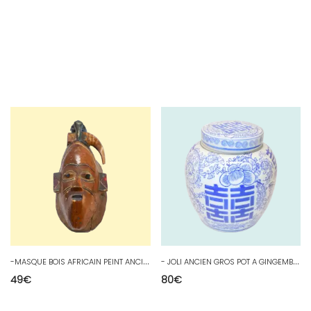
-
MASQUE BOIS AFRICAIN PEINT ANCIEN PAYS à définir JUS de GRENIER COLLECTION D
-
JOLI ANCIEN GROS POT A GINGEMBRE PORCELAINE CHINE BLANC /BLEU sans marque D
49
€
80
€