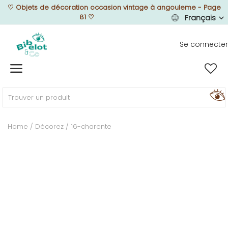
♡
Objets de décoration occasion vintage à angouleme - Page
81
♡
Français
Se connecter
Vendre
Home
MEUBLEZ
Home
Décorez
16-charente
DÉCOREZ
TEXTUREZ
ILLUMINEZ