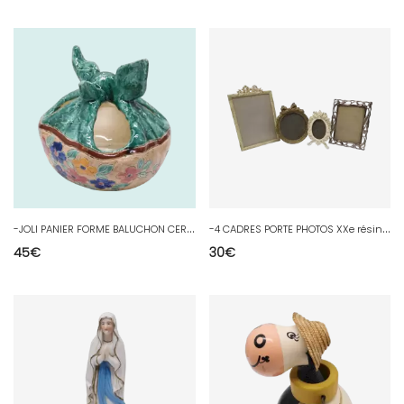
-
JOLI PANIER FORME BALUCHON CERAMIQUE VINTAGE signé JEROME MASSIER VIDE POCHE
-
4 CADRES PORTE PHOTOS XXe résine régule ou zamac peint déco collection D
45
€
30
€