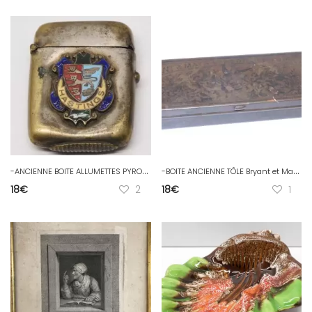
-
ANCIENNE BOITE ALLUMETTES PYROGENE LAITON argenté BLASON émail HASTINGS D
-
BOITE ANCIENNE TÔLE Bryant et Mays Londres Royal Wax Vestas Matches Grattoir D
18
€
2
18
€
1