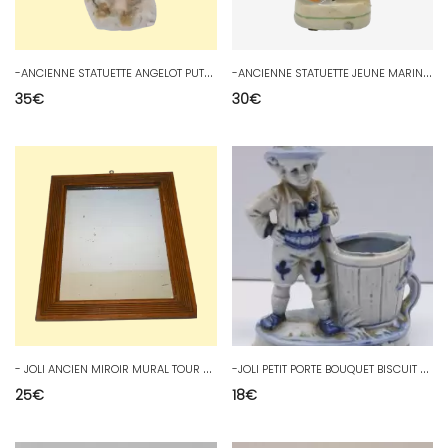
-
ANCIENNE STATUETTE ANGELOT PUTTI en Prière BISCUIT XIXe collection crèche D
-
ANCIENNE STATUETTE JEUNE MARIN Accoudé à une BITTE D'Amarrage CERAMIQUE D
35
€
30
€
-
JOLI ANCIEN MIROIR MURAL TOUR BOIS COLLECTION DECO XXe JUS de Grenier D
-
JOLI PETIT PORTE BOUQUET BISCUIT émaillé ART NOUVEAU petit TYROLIEN D
25
€
18
€