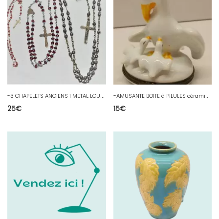
-
3 CHAPELETS ANCIENS 1 METAL LOURDES 1 Perles rouges & 1 Petit enfant ou poupée
-
AMUSANTE BOITE à PILULES céramique UN OISEAU BLANC & Jaune & ses 2 poussins D
25
€
15
€