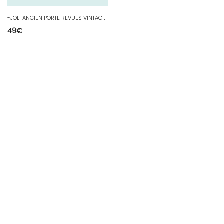
-
JOLI ANCIEN PORTE REVUES VINTAGE EN VERITABLE BAMBOU COLLECTION DECO XXe D
49
€