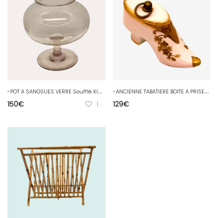
-
POT A SANGSUES VERRE Soufflé XIXe APITHICAIRE Légèrement Violet collection D
-
ANCIENNE TABATIERE BOITE A PRISER CHAUSSURE PORCELAINE XIXe Belles dorures D
150
€
1
129
€