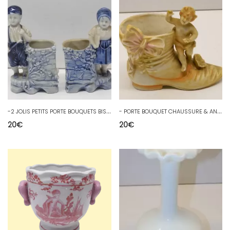
-
2 JOLIS PETITS PORTE BOUQUETS BISCUIT émaillé Fille & garçon début XX VITRINE D
-
PORTE BOUQUET CHAUSSURE & ANGELOT PORCELAINE ANCIENNE JUS DE GRENIER D
20
€
20
€