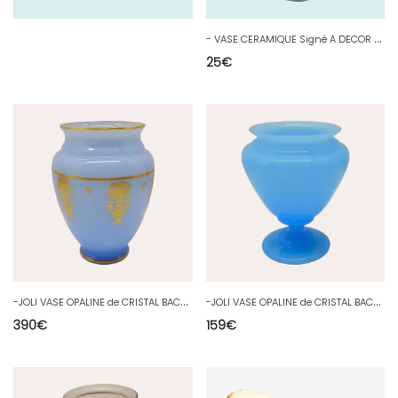
-
VASE CERAMIQUE Signé A DECOR DE FEUILLES SUR UN FOND EPAIS COULEUR CELADON D
25
€
-
JOLI VASE OPALINE de CRISTAL BACCARAT AGATE Napoléon III BLEU Dorures D
-
JOLI VASE OPALINE de CRISTAL BACCARAT AGATE Napoléon III couleur BLEUE D
390
€
159
€