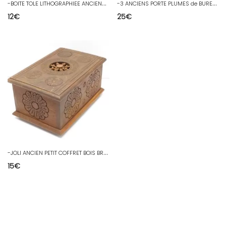
-
BOITE TOLE LITHOGRAPHIEE ANCIENNE PASTILLES DROSTE CACAO DROSTE jus grenier D
-
3 ANCIENS PORTE PLUMES de BUREAU PORCELAINE LIMOGES déco collection vitrine D
12
€
25
€
-
JOLI ANCIEN PETIT COFFRET BOIS BRETON BOITE A BIJOUX ou AUTRE COLLECTION D
15
€