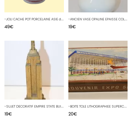
-
JOLI CACHE POT PORCELAINE ASIE décor PUTTI & FLEURS ROSES COLLECTION DECO D
-
ANCIEN VASE OPALINE EPAISSE COL FORME COROLLE VOLANTEE COLLECTION déco D
49
€
19
€
-
SUJET DECORATIF EMPIRE STATE BUILDING NEW YORK CITY Régule doré collection D
-
BOITE TOLE LITHOGRAPHIEE SUPERCHOCOLAT JACQUES SOUVENIR EXPOSITION 1958 D
19
€
20
€