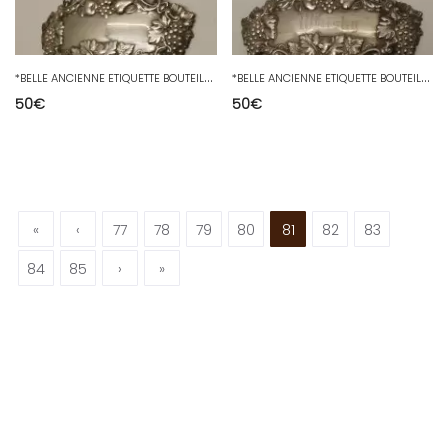
*
BELLE ANCIENNE ETIQUETTE BOUTEILLE SHERRY ARGENT ANGLAIS Poinçons COLLECTION D
*
BELLE ANCIENNE ETIQUETTE BOUTEILLE WHISKY ARGENT ANGLAIS Poinçons COLLECTION D
50
€
50
€
«
‹
77
78
79
80
81
82
83
84
85
›
»