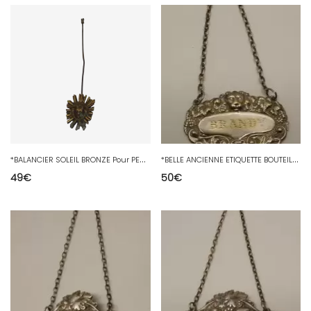
*
BALANCIER SOLEIL BRONZE Pour PENDULE PORTIQUE XIXe PENDULE A COLONNES D
*
BELLE ANCIENNE ETIQUETTE BOUTEILLE BRANDY Métal Argenté ANGLAIS COLLECTION D
49
€
50
€