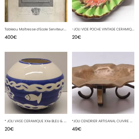
T
ableau Maîtresse d’Ecole Serviteur Wille
-
JOLI VIDE POCHE VINTAGE CERAMIQUE VALLAURIS forme COQUILLAGE Coloré XXe D
400
€
20
€
*
JOLI VASE CERAMIQUE XXe BLEU & BLANC décor de Petits POISSONS Blancs déco D
*
JOLI CENDRIER ARTISANAL CUIVRE MASSIF COLLECTION ART POPULAIRE XXe VITRINE D
20
€
49
€