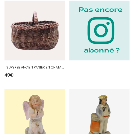
-
SUPERBE ANCIEN PANIER EN CHATAIGNIER BELLE PATINE ANCIENNE DECO CUISINE D
49
€