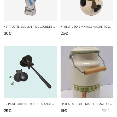
-
STATUETTE SOUVENIR DE LOURDES SAINTE VIERGE made ALLEMAGNE COLLECTION JESUS D
-
TIRELIRE BOIS VINTAGE VACHE ROSY VILAC 39260 MOIRANS COLLECTION VITRINE D
30
€
25
€
-
2 PAIRES de CASTAGNETTES ANCIENNES bois Noirci XXe Instrument de musique déco
-
POT A LAIT TÔLE EMAILLEE EMAIL XXe poignée Bois déco CUISINE COLLECTION D
25
€
19
€
1