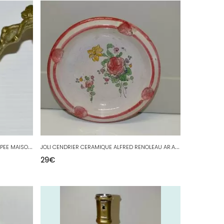
*
JOLI PETIT BOUGEOIR en BRONZE de POUPEE MAISON DE POUPEE JOUET ANCIEN VITRINE
J
OLI CENDRIER CERAMIQUE ALFRED RENOLEAU AR.A. décor Fleurs COLLECTION VITRINE
29
€