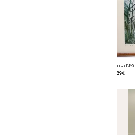
78 - Versailles (49
)
79 - Niort (11
)
80 - Amiens (214
)
81 - Albi (7
)
82 - Montauban (644
)
83 - Toulon (26
)
84 - Avignon (36
)
29
€
85 - La-Roche-sur-Yon (1220
)
86 - Poitiers (151
)
87 - Limoges (21
)
88 - Epinal (18
)
89 - Auxerre (185
)
91 - Evry (2035
)
92 - Nanterre (268
)