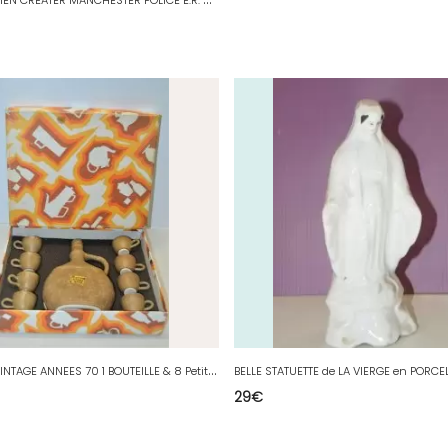
*
COFFRET VINTAGE ANNEES 70 1 BOUTEILLE & 8 Petites TASSES en GRES ANCIEN
29
€