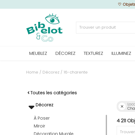
♡
Objet
Vendre
MEUBLEZ
DÉCOREZ
TEXTUREZ
ILLUMINEZ
Home
MEUBLEZ
Home
Décorez
16-charente
DÉCOREZ
Toutes les catégories
Loca
Décorez
Char
TEXTUREZ
À Poser
4 211 O
Miroir
ILLUMINEZ
Décoration Murale