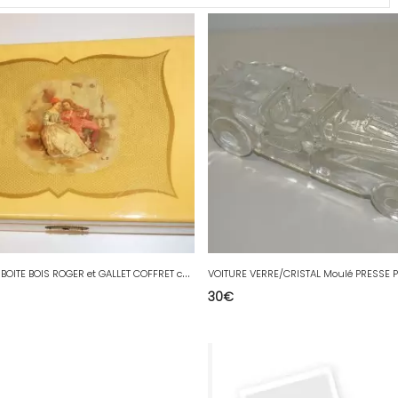
*
ANCIENNE BOITE BOIS ROGER et GALLET COFFRET collection parfum vitrine XXe D
30
€