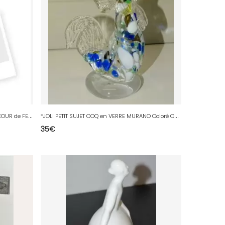
*
BELLE AQUARELLE SOUS VERRE ENTREE COUR de FERME POULES Signée H.MARMORITAS 41 D
*
JOLI PETIT SUJET COQ en VERRE MURANO Coloré COLLECTION OBJET DE VITRINE déco XX
35
€