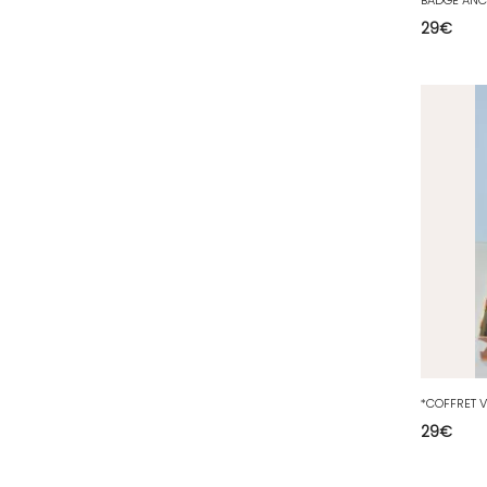
29
€
51 - Chalons-en-
Champagne (379
)
52 - Chaumont (288
)
53 - Laval (2
)
54 - Nancy (99
)
55 - Bar-le-Duc (3
)
56 - Vannes (52
)
57 - Metz (2663
)
58 - Nevers (37
)
59 - Lille (1230
)
60 - Beauvais (131
)
61 - Alencon (3
)
29
€
62 - Arras (115
)
63 - Clermont-Ferrand (27
)