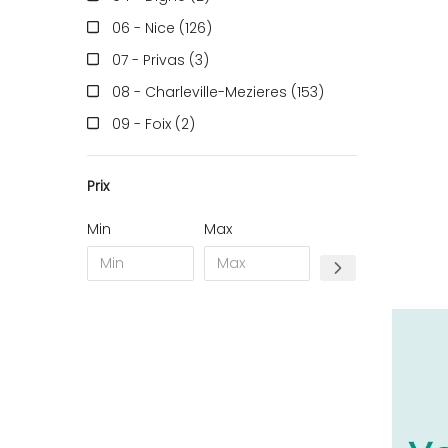
06 - Nice (126
)
07 - Privas (3
)
08 - Charleville-Mezieres (153
)
09 - Foix (2
)
10 - Troyes (257
)
Prix
11 - Carcassonne (37
)
12 - Rodez (6
)
Min
Max
13 - Marseille (259
)
14 - Caen (14
)
17 - La-Rochelle (16
)
18 - Bourges (256
)
19 - Tulle (2
)
21 - Dijon (19
)
22 - Saint-Brieuc (15
)