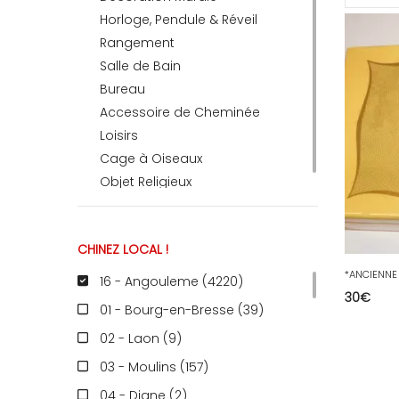
Horloge, Pendule & Réveil
Rangement
RECEVEZ
Salle de Bain
Bureau
Accessoire de Cheminée
BRICOLEZ
Loisirs
Cage à Oiseaux
Bijoux & Accessoires
Objet Religieux
CHINEZ LOCAL !
Français
16 - Angouleme (4220
)
30
€
01 - Bourg-en-Bresse (39
)
02 - Laon (9
)
03 - Moulins (157
)
04 - Digne (2
)