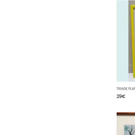
64 - Pau (134
)
65 - Tarbes (4
)
66 - Perpignan (6
)
67 - Strasbourg (36
)
68 - Colmar (281
)
69 - Lyon (53
)
70 - Vesoul (4
)
71 - Macon (213
)
72 - Le-Mans (514
)
73 - Chambery (764
)
29
€
74 - Annecy (59
)
75 - Paris (623
)
76 - Rouen (65
)
77 - Melun (299
)