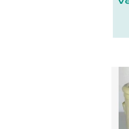
23 - Gueret (3
)
24 - Perigueux (1355
)
25 - Besancon (8
)
26 - Valence (116
)
27 - Evreux (17
)
28 - Chartres (1462
)
29 - Quimper (414
)
20 - Bastia (1
)
30 - Nimes (94
)
31 - Toulouse (1885
)
32 - Auch (14
)
33 - Bordeaux (79
)
34 - Montpellier (2139
)
35 - Rennes (833
)