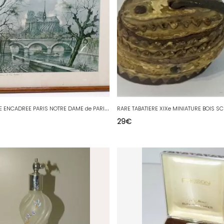
B
ELLE IMAGE ENCADREE PARIS NOTRE DAME de PARIS & LES QUAIS PRINT M LEGENDRE déco
29
€