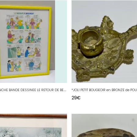
T
IRAGE PLANCHE BANDE DESSINEE LE RETOUR DE BERLINGOT sous Verre Cadre Jaune déco
29
€