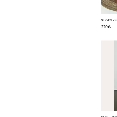
36 - Chateauroux (12
)
37 - Tours (15
)
38 - Grenoble (1492
)
220
€
39 - Lons-le-Saunier (36
)
40 - Mont-de-Marsan (9
)
41 - Blois (34
)
42 - Saint-Etienne (378
)
43 - Le-Puy-en-Velay (1
)
44 - Nantes (44
)
45 - Orleans (482
)
47 - Agen (2
)
48 - Mende (5
)
49 - Angers (32
)
50 - Saint-Lo (7
)