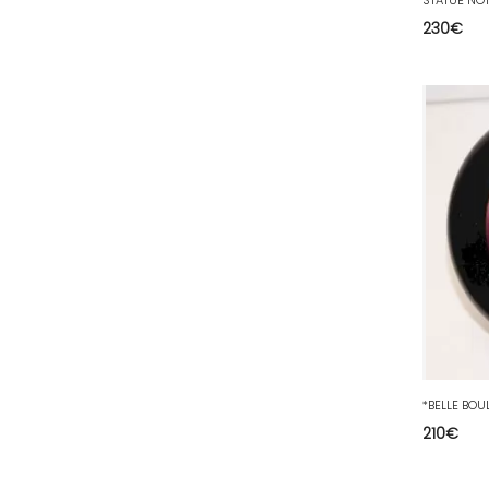
230
€
51 - Chalons-en-
Champagne (379
)
52 - Chaumont (288
)
53 - Laval (2
)
54 - Nancy (99
)
55 - Bar-le-Duc (3
)
56 - Vannes (52
)
57 - Metz (2663
)
58 - Nevers (37
)
59 - Lille (1230
)
60 - Beauvais (131
)
61 - Alencon (3
)
210
€
62 - Arras (115
)
63 - Clermont-Ferrand (27
)