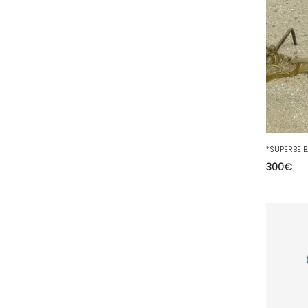
78 - Versailles (49
)
79 - Niort (11
)
80 - Amiens (214
)
81 - Albi (7
)
82 - Montauban (644
)
83 - Toulon (26
)
84 - Avignon (36
)
300
€
85 - La-Roche-sur-Yon (1220
)
86 - Poitiers (151
)
87 - Limoges (21
)
88 - Epinal (18
)
89 - Auxerre (185
)
91 - Evry (2035
)
92 - Nanterre (268
)