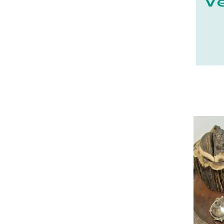
23 - Gueret (3
)
24 - Perigueux (1355
)
25 - Besancon (8
)
26 - Valence (116
)
27 - Evreux (17
)
28 - Chartres (1462
)
29 - Quimper (414
)
20 - Bastia (1
)
30 - Nimes (94
)
31 - Toulouse (1885
)
32 - Auch (14
)
33 - Bordeaux (79
)
34 - Montpellier (2139
)
35 - Rennes (833
)