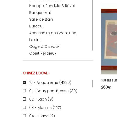
Horloge, Pendule & Réveil
Rangement
RECEVEZ
Salle de Bain
Bureau
Accessoire de Cheminée
BRICOLEZ
Loisirs
Cage à Oiseaux
Bijoux & Accessoires
Objet Religieux
CHINEZ LOCAL !
Français
16 - Angouleme (4220
)
260
€
01 - Bourg-en-Bresse (39
)
02 - Laon (9
)
03 - Moulins (157
)
04 - Digne (2
)