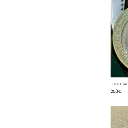
64 - Pau (134
)
65 - Tarbes (4
)
66 - Perpignan (6
)
67 - Strasbourg (36
)
68 - Colmar (281
)
69 - Lyon (53
)
70 - Vesoul (4
)
71 - Macon (213
)
72 - Le-Mans (514
)
73 - Chambery (764
)
250
€
74 - Annecy (59
)
75 - Paris (623
)
76 - Rouen (65
)
77 - Melun (299
)