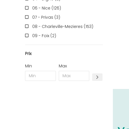
06 - Nice (126
)
07 - Privas (3
)
08 - Charleville-Mezieres (153
)
09 - Foix (2
)
10 - Troyes (257
)
Prix
11 - Carcassonne (37
)
12 - Rodez (6
)
Min
Max
13 - Marseille (259
)
14 - Caen (14
)
17 - La-Rochelle (16
)
18 - Bourges (256
)
19 - Tulle (2
)
21 - Dijon (19
)
22 - Saint-Brieuc (15
)