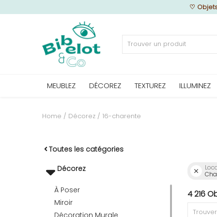
♡
Objet
Vendre
MEUBLEZ
DÉCOREZ
TEXTUREZ
ILLUMINEZ
Home
MEUBLEZ
Home
Décorez
16-charente
DÉCOREZ
Toutes les catégories
Loca
Décorez
Char
TEXTUREZ
À Poser
4 216 O
Miroir
ILLUMINEZ
Décoration Murale