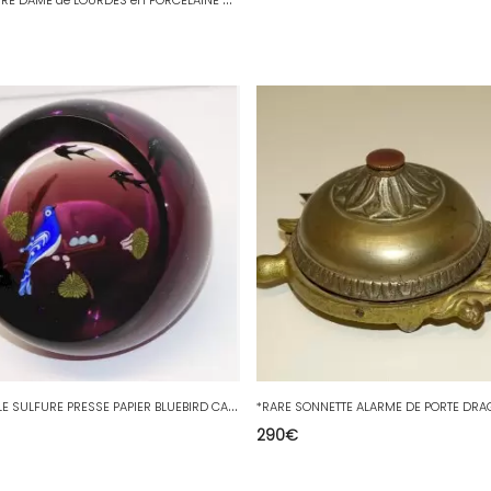
*
BELLE BOULE SULFURE PRESSE PAPIER BLUEBIRD CARTHMISS SCOTLAND 194-250 NESTING D
290
€