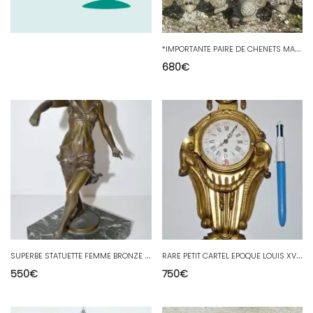
*
IMPORTANTE PAIRE DE CHENETS MARMOUSETS BRONZE XVII FER FORGE HTE EPOQUE CHATEAU
680
€
S
UPERBE STATUETTE FEMME BRONZE patine BRUNE ART NOUVEAU signé A.R.PHILIPPE 1900
R
ARE PETIT CARTEL EPOQUE LOUIS XVI BRONZE DORE MOUVEMENT COQ XVIIIe PENDULE
550
€
750
€