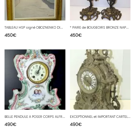
T
ABLEAU HSP signé OBOZNENKO DIMITRI (1930/2002) petite rue de Crimée 1964 CADRE
*
PAIRE de BOUGEOIRS BRONZE NAPOLEON III XIXe PERSONNAGES INDIENS/AFRICAINS D
450
€
450
€
B
ELLE PENDULE A POSER CORPS ALFRED RENOLEAU datée 1901 avec PORTRAITS ENFANTS
E
XCEPTIONNEL et IMPORTANT CARTEL BRONZE XIXe PENDULE GARGOUILLES CHIMERES déco
490
€
490
€