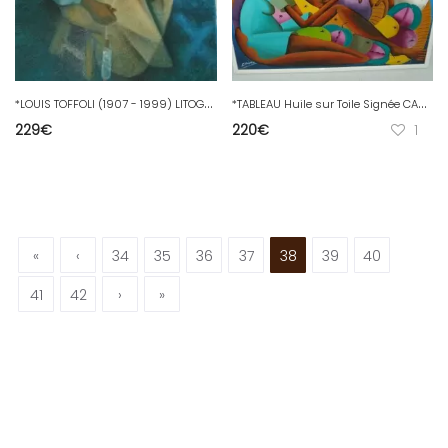
*
LOUIS TOFFOLI (1907 - 1999) LITOGRAPHIE XXe signée au crayon et numérotée 59/75
*
TABLEAU Huile sur Toile Signée CASIMIR LAURENT (1928-1990) PEINTRE HAÏTIEN XXe
229
€
220
€
1
«
‹
34
35
36
37
38
39
40
41
42
›
»