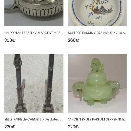
*
IMPORTANT TASTE-VIN ARGENT MASSIF XIXe POIDS 172g SILVER TASTER NOMINATIF CAVE
S
UPERBE BASSIN CERAMIQUE XVIIIe région à déterminer signé B.P. COLLECTION DECO
350
€
260
€
B
ELLE PAIRE de CHENETS XIXe datés 1835 pour CHEMINEE ATRE Réf. 17041611 - 223
*
ANCIEN BRULE PARFUM SERPENTINE CHIEN DE FO TETES ELEPHANTS CHINE XXe ART ASIE D
220
€
220
€