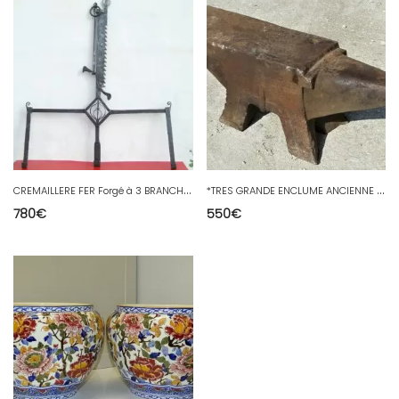
C
REMAILLERE FER Forgé à 3 BRANCHES 1650 NOMINATIVE CHEMINEE HAUTE EPOQUE CHATEAU
*
TRES GRANDE ENCLUME ANCIENNE XIXe 1846 MALESPINE ST ETIENNE jus grange FORGERON
780
€
550
€