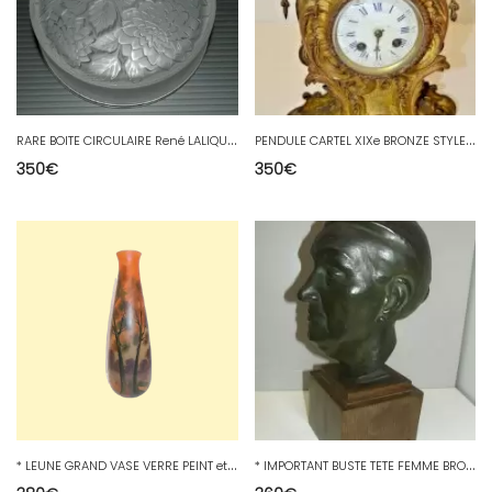
R
ARE BOITE CIRCULAIRE René LALIQUE MEUDON DAHLIA VERRE moulé Opaque Satiné 1920
P
ENDULE CARTEL XIXe BRONZE STYLE LOUIS XV ROCAILLE Mouvement VINCENTI 1855 CLOCK
350
€
350
€
*
LEUNE GRAND VASE VERRE PEINT et EMAIL DECOR LACUSTRE HAUTEUR 50,5 cm D
*
IMPORTANT BUSTE TETE FEMME BRONZE PATINE VERTE PORTRAIT XIXe socle chêne