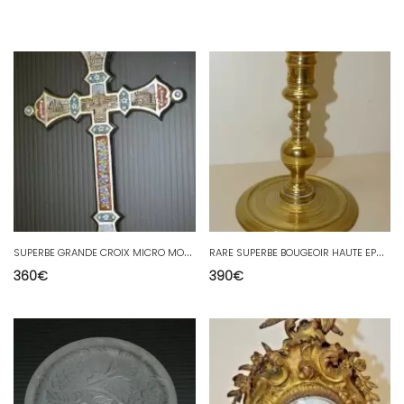
S
UPERBE GRANDE CROIX MICRO MOSAÏQUE XIXe Monture Argentée COLLECTION VITRINE
R
ARE SUPERBE BOUGEOIR HAUTE EPOQUE XVIIe BRONZE Collection Bougie CANDLESTICK
360
€
390
€