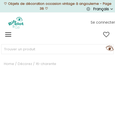
♡
Objets de décoration occasion vintage à angouleme - Page
38
♡
Français
Se connecter
Vendre
Home
MEUBLEZ
Home
Décorez
16-charente
DÉCOREZ
TEXTUREZ
ILLUMINEZ