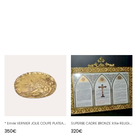
*
Emile VERNIER JOLIE COUPE PLATEAU VIDE POCHE en BRONZE Décor ART NOUVEAU D
S
UPERBE CADRE BRONZE XIXe RELIGION EGLISE CHAPELLE Jésus Christ Réf 13051612-13
350
€
320
€