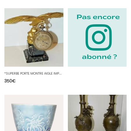
*
SUPERBE PORTE MONTRE AIGLE IMPERIAL BRONZE signé GUENARDEAU terrasse MARBRE XIX
350
€