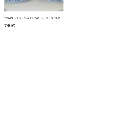
*
RARE PAIRE GROS CACHE POTS CERAMIQUE GIEN PIVOINE 1930/40 SUPERBE ETAT déco D
790
€