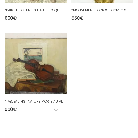
*
PAIRE DE CHENETS HAUTE EPOQUE FONTE de FER J.FEMME BOUQUET & BLASON FLEUR LYS
*
MOUVEMENT HORLOGE COMTOISE 8 JOURS BALANCIER SYSTEME COMPLET Réf.20071611-17
690
€
550
€
*
TABLEAU HST NATURE MORTE AU VIOLON signée GABRIEL CHARLOPEAU (1889/1967) déco D
550
€
1