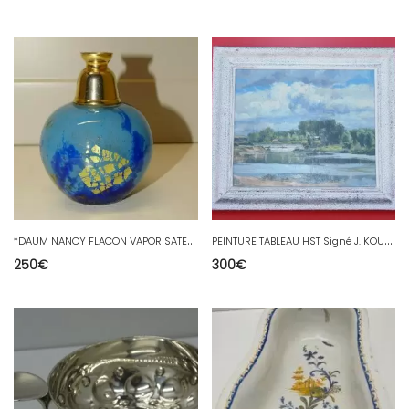
*
DAUM NANCY FLACON VAPORISATEUR PARFUM VERRE MULTICOUCHES BLEU INCLUSION OR D
P
EINTURE TABLEAU HST Signé J. KOUTACHY PAYSAGE et CASCADE ENCADRE JUS GRENIER
250
€
300
€