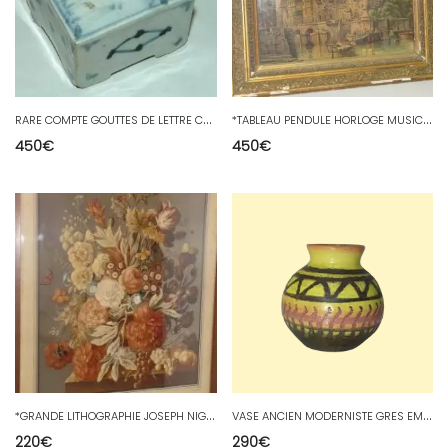
R
ARE COMPTE GOUTTES DE LETTRE COREE XIXe PERIODE CHOSEON CALLIGRAPHIE ASIE
*
TABLEAU PENDULE HORLOGE MUSICALE BOITE A MUSIQUE CHROMO PENDULETTE XIXe
450
€
450
€
*
GRANDE LITHOGRAPHIE JOSEPH NIGG SIGNEE MOURLOT PAPIER DARCHES 1950 STYLE XVIII
V
ASE ANCIEN MODERNISTE GRES EMAILLE Signé FRANCIS BICHOFF (1876/1945) COLLECTION
220
€
290
€