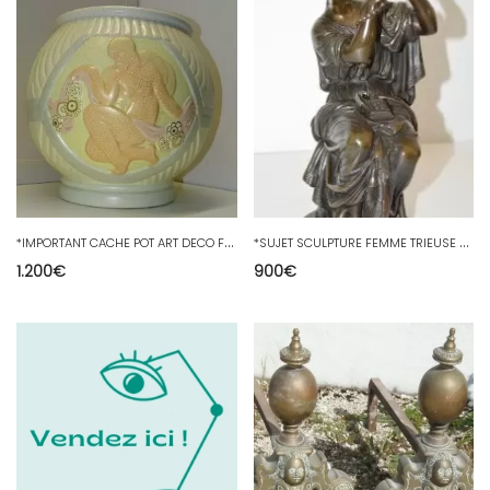
*
IMPORTANT CACHE POT ART DECO Faïence Craquelée Femmes Nues ORCHIES LEJAN 1930 D
*
SUJET SCULPTURE FEMME TRIEUSE DE PERLES BRONZE SIGNE DUCHOISELLE XIXe SIECLE
1.200
€
900
€