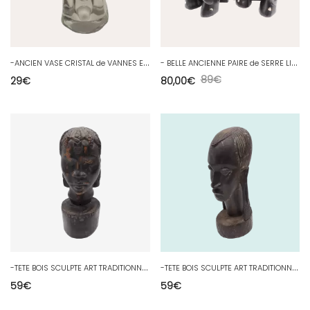
-
ANCIEN VASE CRISTAL de VANNES EPAIS COLLECTION DECO FLEURS VITRINE D
-
BELLE ANCIENNE PAIRE de SERRE LIVRES ELEPHANTS BOIS Foncé & Lourd Afrique D
89
€
29
€
80,00
€
-
TETE BOIS SCULPTE ART TRADITIONNEL ETHNIQUE TRIBAL AFRICAIN GUERRIER MASSAÏ?
-
TETE BOIS SCULPTE ART TRADITIONNEL ETHNIQUE TRIBAL AFRICAIN FEMME MASSAÏ?
59
€
59
€