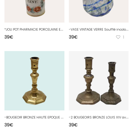
*
JOLI POT PHARMACIE PORCELAINE EXT GENT d'après MUSEE ARTS DECORATIFS Déco D
-
VASE VINTAGE VERRE Soufflé incolore inclusions traits bleus & verts MURANO? D
39
€
39
€
1
-
BOUGEOIR BRONZE HAUTE EPOQUE XVIIIe LOUIS XIV déco BOUGIE COLLECTION D
-
2 BOUGEOIRS BRONZE LOUIS XIV avec Usures & Défauts JUS de GRENIER D
39
€
39
€