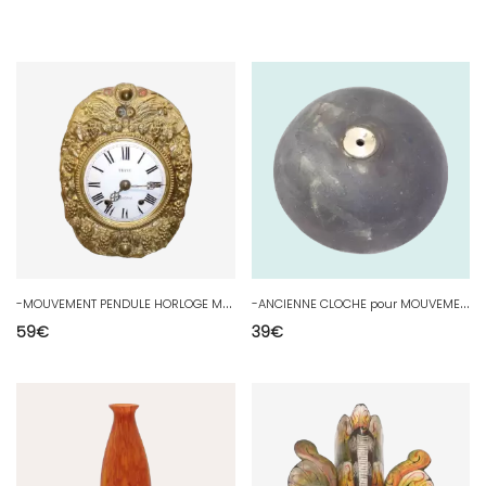
-
MOUVEMENT PENDULE HORLOGE MOUVEMENT COMTOISE XIXe laiton sans CLOCHE CLOCK E
-
ANCIENNE CLOCHE pour MOUVEMENT PENDULE COMTOISE HORLOGE COLLECTION HORLOGERIE D
59
€
39
€