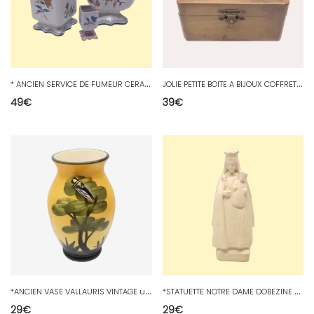
*
ANCIEN SERVICE DE FUMEUR CERAMIQUE signé Sx CLEIX fleurs colorées émail D
J
OLIE PETITE BOITE A BIJOUX COFFRET BOIS SOUVENIR DE NICE 1900 DECOR OISEAUX
49
€
39
€
*
ANCIEN VASE VALLAURIS VINTAGE une CIGALE en EPAISSEUR Collection déco XXe D
*
STATUETTE NOTRE DAME DOBEZINE PLATRE BLANC made in France REGALE RELIGION D
29
€
29
€