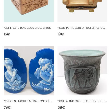
*
JOLIE BOITE BOIS COUVERCLE Ajouré DIFFUSEUR PARFUM ENCENS marquée INDIA XXe D
*
JOLIE PETITE BOITE A PILULES PORCELAINE forme BANQUETTE COLLECTION VITRINE D
15
€
19
€
*
2 JOLIES PLAQUES MEDAILLONS CERAMIQUE 2 JEUNES FEMMES avec BOUQUETS déco
*
JOLI GRAND CACHE POT TERRE CUITE PATINE VERTE décor style GREC terracotta D
79
€
59
€