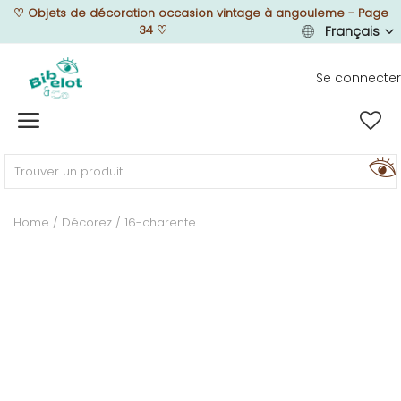
♡
Objets de décoration occasion vintage à angouleme - Page
34
♡
Français
Se connecter
Vendre
Home
MEUBLEZ
Home
Décorez
16-charente
DÉCOREZ
TEXTUREZ
ILLUMINEZ