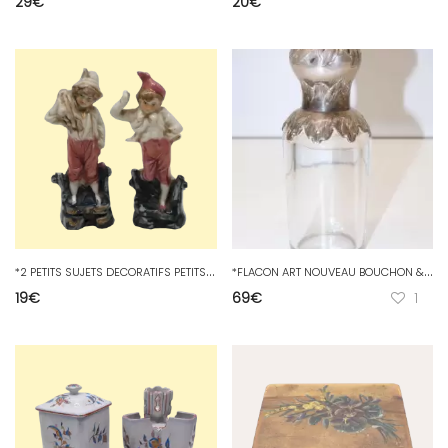
29
€
20
€
*
2 PETITS SUJETS DECORATIFS PETITS Garçons XXe OBJETS de vitrine collection D
*
FLACON ART NOUVEAU BOUCHON & COL ARGENT poinçon SANGLIER Orfèvres SAGLIER D
19
€
69
€
1