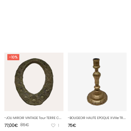
-10%
-
JOLI MIROIR VINTAGE Tour TERRE CUITE signé NAD COLLECTION DECO GLACE MURALE D
-
BOUGEOIR HAUTE EPOQUE XVIIIe TRANSITION LOUIS XV LOUIS XVI BRONZE désargenté D
85
€
77,00
€
1
75
€