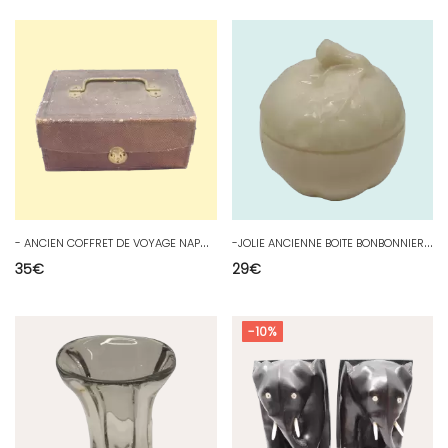
-
ANCIEN COFFRET DE VOYAGE NAPOLEON III BOIS PAPIER ENDUIT jus de grenier
-
JOLIE ANCIENNE BOITE BONBONNIERE POMME OPALINE BLANCHE PORTIEUX COLLECTION D
35
€
29
€
-10%