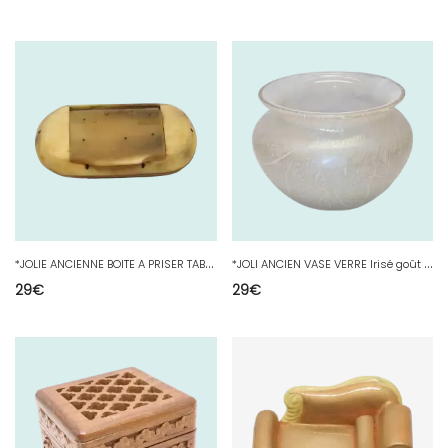
*
JOLIE ANCIENNE BOITE A PRISER TABATIERE en CORNE OBJET du FUMEUR VITRINE D
*
JOLI ANCIEN VASE VERRE Irisé goût LOETZ signé à déchiffrer intérieur OPALINE
29
€
29
€