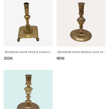
-
BOUGEOIR HAUTE EPOQUE XVIIIe ESPAGNE en BRONZE COLLECTION VITRINE BOUGIE D
-
BOUGEOIR HAUTE EPOQUE LOUIS XIII XVIIe en BRONZE COLLECTION VITRINE BOUGIE D
200
€
180
€