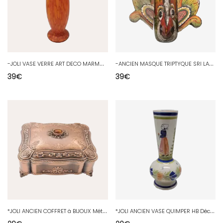
-
JOLI VASE VERRE ART DECO MARMOREEN Moucheté ORANGE collection déco XXe D
-
ANCIEN MASQUE TRIPTYQUE SRI LANKA OISEAU Coloré avec BEC CROCHU COLLECTION D
39
€
39
€
*
JOLI ANCIEN COFFRET à BIJOUX Métal Cuivré Tissu type Suédine BLEU NUIT D
*
JOLI ANCIEN VASE QUIMPER HB Décor FEMME BRETONNE & FLEURS COLLECTION déco D