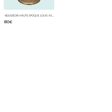
-
BOUGEOIR HAUTE EPOQUE LOUIS XIII XVIIe en BRONZE COLLECTION VITRINE BOUGIE D
180
€