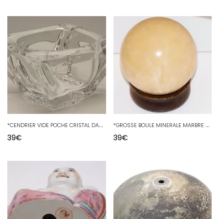
*
CENDRIER VIDE POCHE CRISTAL DAUM FRANCE VINTAGE déco Collection vitrine XXe D
*
GROSSE BOULE MINERALE MARBRE ou ALBATRE sur socle bois Déco COLLECTION D
39
€
39
€