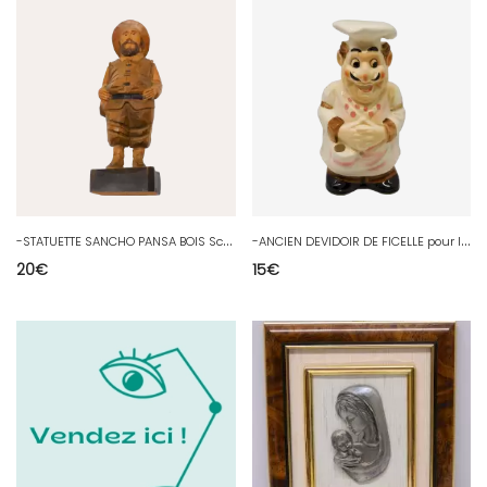
-
STATUETTE SANCHO PANSA BOIS Sculpté no DON QUICHOTTE COLLECTION VITRINE D
-
ANCIEN DEVIDOIR DE FICELLE pour la CUISINE FORME CUISINIER à POSER ou FIXER D
20
€
15
€