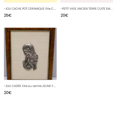
-
JOLI CACHE POT CERAMIQUE XXe Couleur SAUMON sans marque visible déco D
-
PETIT VASE ANCIEN TERRE CUITE EMAILLEE TALAVERA? non signé déco CHIEN JAUNE D
25
€
20
€
-
JOLI CADRE XXe au centre JEUNE FEMME en Prière ETAIN Signé BOCHES déco D
20
€