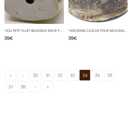
*
JOLI PETIT SUJET BOUDDHA RIEUR PORCELAINE CHINE marques dessous COLLECTION D
*
ANCIENNE CLOCHE POUR MOUVEMENT PENDULE HORLOGE COMTOISE XIXe Diamètre 14,7 cm D
39
€
39
€
«
‹
30
31
32
33
34
35
36
37
38
›
»