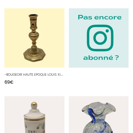
-
BOUGEOIR HAUTE EPOQUE LOUIS XIV en BRONZE XVIIIe déco COLLECTION BOUGIE D
69
€