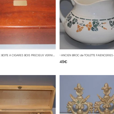
-
ANCIENNE BOITE A CIGARES BOIS PRECIEUX VERNIS MANQUE HUMIDIFICATEUR D
49
€