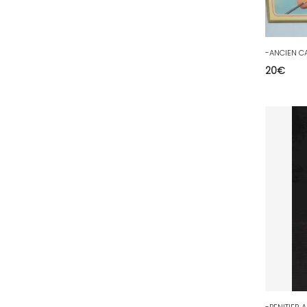
36 - Chateauroux (12
)
37 - Tours (15
)
38 - Grenoble (1492
)
20
€
39 - Lons-le-Saunier (36
)
40 - Mont-de-Marsan (9
)
41 - Blois (34
)
42 - Saint-Etienne (378
)
43 - Le-Puy-en-Velay (1
)
44 - Nantes (44
)
45 - Orleans (482
)
47 - Agen (2
)
48 - Mende (5
)
49 - Angers (32
)
50 - Saint-Lo (7
)