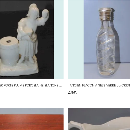
-
BEL ENCRIER PORTE PLUME PORCELAINE BLANCHE XIXe PETITE MARCHANDE COLLECTION D
49
€