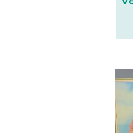
23 - Gueret (3
)
24 - Perigueux (1355
)
25 - Besancon (8
)
26 - Valence (116
)
27 - Evreux (17
)
28 - Chartres (1462
)
29 - Quimper (414
)
20 - Bastia (1
)
30 - Nimes (94
)
31 - Toulouse (1885
)
32 - Auch (14
)
33 - Bordeaux (79
)
34 - Montpellier (2139
)
35 - Rennes (833
)