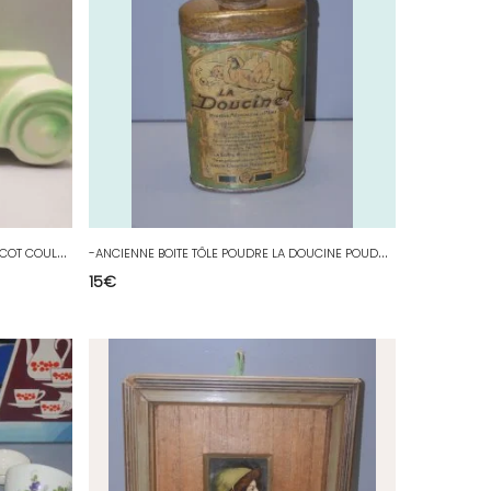
-
ANCIENNE TIRELIRE BARBOTINE VIEUX TACOT COULEUR VERTE COLLECTION VITRINE D
-
ANCIENNE BOITE TÔLE POUDRE LA DOUCINE POUDRE PHILODERMIQUE VEGETO MINERALE D
15
€