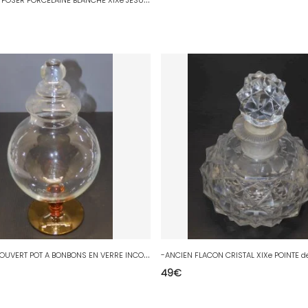
-
JOLI POT COUVERT POT A BONBONS EN VERRE INCOLORE PIED COULEUR AMBRE XXe Déco D
49
€