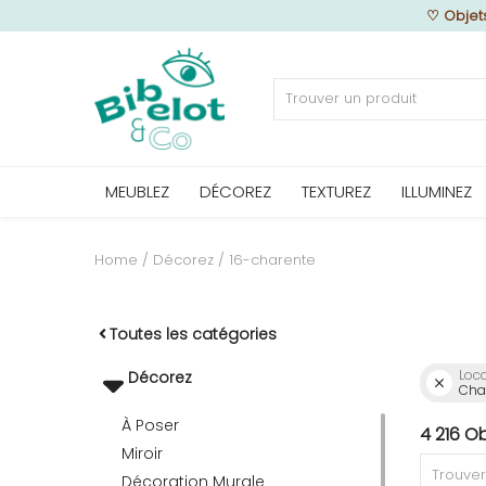
♡
Objet
Vendre
MEUBLEZ
DÉCOREZ
TEXTUREZ
ILLUMINEZ
Home
MEUBLEZ
Home
Décorez
16-charente
DÉCOREZ
Toutes les catégories
Loca
Décorez
Char
TEXTUREZ
À Poser
4 216 O
Miroir
ILLUMINEZ
Décoration Murale