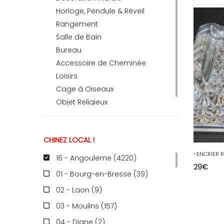
Horloge, Pendule & Réveil
Rangement
RECEVEZ
Salle de Bain
Bureau
Accessoire de Cheminée
BRICOLEZ
Loisirs
Cage à Oiseaux
Bijoux & Accessoires
Objet Religieux
CHINEZ LOCAL !
Français
16 - Angouleme (4220
)
29
€
01 - Bourg-en-Bresse (39
)
02 - Laon (9
)
03 - Moulins (157
)
04 - Digne (2
)