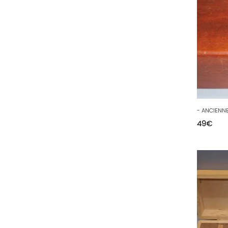
78 - Versailles (49
)
79 - Niort (11
)
80 - Amiens (214
)
81 - Albi (7
)
82 - Montauban (644
)
83 - Toulon (26
)
84 - Avignon (36
)
49
€
85 - La-Roche-sur-Yon (1220
)
86 - Poitiers (151
)
87 - Limoges (21
)
88 - Epinal (18
)
89 - Auxerre (185
)
91 - Evry (2035
)
92 - Nanterre (268
)