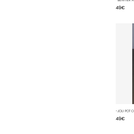
49
€
51 - Chalons-en-
Champagne (379
)
52 - Chaumont (288
)
53 - Laval (2
)
54 - Nancy (99
)
55 - Bar-le-Duc (3
)
56 - Vannes (52
)
57 - Metz (2663
)
58 - Nevers (37
)
59 - Lille (1230
)
60 - Beauvais (131
)
61 - Alencon (3
)
49
€
62 - Arras (115
)
63 - Clermont-Ferrand (27
)