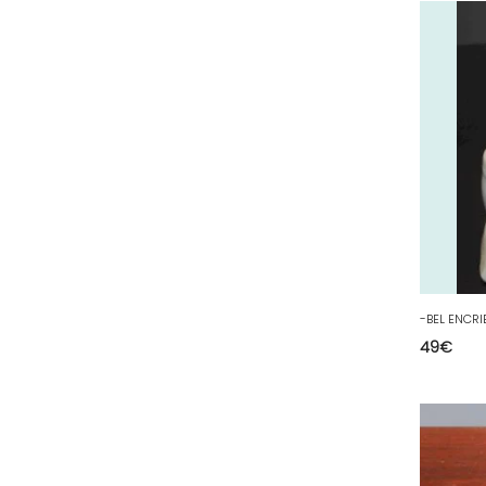
64 - Pau (134
)
65 - Tarbes (4
)
66 - Perpignan (6
)
67 - Strasbourg (36
)
68 - Colmar (281
)
69 - Lyon (53
)
70 - Vesoul (4
)
71 - Macon (213
)
72 - Le-Mans (514
)
73 - Chambery (764
)
49
€
74 - Annecy (59
)
75 - Paris (623
)
76 - Rouen (65
)
77 - Melun (299
)