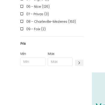
06 - Nice (126
)
07 - Privas (3
)
08 - Charleville-Mezieres (153
)
09 - Foix (2
)
10 - Troyes (257
)
Prix
11 - Carcassonne (37
)
12 - Rodez (6
)
Min
Max
13 - Marseille (259
)
14 - Caen (14
)
17 - La-Rochelle (16
)
18 - Bourges (256
)
19 - Tulle (2
)
21 - Dijon (19
)
22 - Saint-Brieuc (15
)